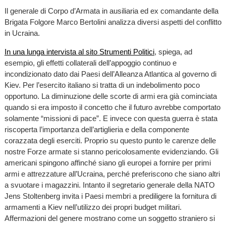
Il generale di Corpo d’Armata in ausiliaria ed ex comandante della
Brigata Folgore Marco Bertolini analizza diversi aspetti del conflitto
in Ucraina.
In una lunga intervista al sito Strumenti Politici
, spiega, ad
esempio, gli effetti collaterali dell’appoggio continuo e
incondizionato dato dai Paesi dell’Alleanza Atlantica al governo di
Kiev. Per l’esercito italiano si tratta di un indebolimento poco
opportuno. La diminuzione delle scorte di armi era già cominciata
quando si era imposto il concetto che il futuro avrebbe comportato
solamente “missioni di pace”. E invece con questa guerra è stata
riscoperta l’importanza dell’artiglieria e della componente
corazzata degli eserciti. Proprio su questo punto le carenze delle
nostre Forze armate si stanno pericolosamente evidenziando. Gli
americani spingono affinché siano gli europei a fornire per primi
armi e attrezzature all’Ucraina, perché preferiscono che siano altri
a svuotare i magazzini. Intanto il segretario generale della NATO
Jens Stoltenberg invita i Paesi membri a prediligere la fornitura di
armamenti a Kiev nell’utilizzo dei propri budget militari.
Affermazioni del genere mostrano come un soggetto straniero si