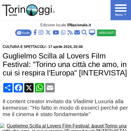
Edizione locale
IlNazionale.it
Radio
ABBONATI
CULTURA E SPETTACOLI
-
17 aprile 2024
, 20:48
Guglielmo Scilla al Lovers Film
Festival: "Torino una città che amo, in
cui si respira l'Europa" [INTERVISTA]
Condividi
Facebook
X
WhatsApp
Email
Il content creator invitato da Vladimir Luxuria alla
kermesse: "Ho fatto in modo di esserci perché per
me il cinema è stato fondamentale"