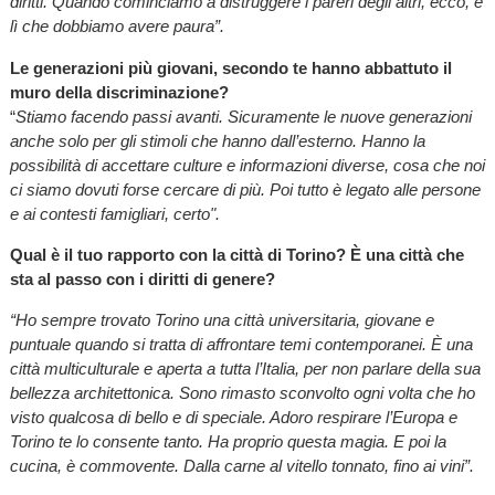
diritti. Quando cominciamo a distruggere i pareri degli altri, ecco, è
lì che dobbiamo avere paura”.
Le generazioni più giovani, secondo te hanno abbattuto il
muro della discriminazione?
“
Stiamo facendo passi avanti. Sicuramente le nuove generazioni
anche solo per gli stimoli che hanno dall’esterno. Hanno la
possibilità di accettare culture e informazioni diverse, cosa che noi
ci siamo dovuti forse cercare di più. Poi tutto è legato alle persone
e ai contesti famigliari, certo".
Qual è il tuo rapporto con la città di Torino?
È una città che
sta al passo con i diritti di genere?
“Ho sempre trovato Torino una città universitaria, giovane e
puntuale quando si tratta di affrontare temi contemporanei. È una
città multiculturale e aperta a tutta l’Italia, per non parlare della sua
bellezza architettonica. Sono rimasto sconvolto ogni volta che ho
visto qualcosa di bello e di speciale. Adoro respirare l’Europa e
Torino te lo consente tanto. Ha proprio questa magia. E poi la
cucina, è commovente. Dalla carne al vitello tonnato, fino ai vini”.