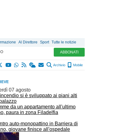
ormazione
Al Direttore
Sport
Tutte le notizie
MO
ABBONATI
Archivio
Mobile
REVE
erdì 07 agosto
mme da un appartamento all'ultimo
o, paura in zona Filadelfia
tro auto-monopattino in Barriera di
no, giovane finisce all'ospedale