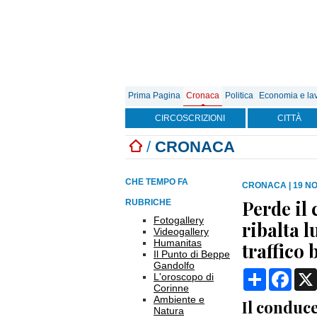
Prima Pagina
Cronaca
Politica
Economia e la
CIRCOSCRIZIONI
CITTÀ
/
CRONACA
CHE TEMPO FA
CRONACA
|
19 NO
Perde il 
RUBRICHE
Fotogallery
ribalta l
Videogallery
Humanitas
traffico 
Il Punto di Beppe
Gandolfo
Condividi
Face
L'oroscopo di
Corinne
Ambiente e
Il conduce
Natura