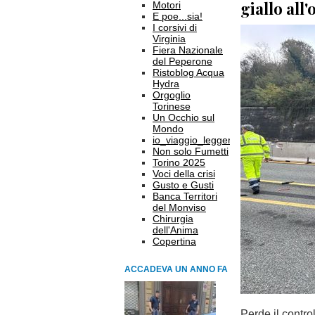
giallo all
Motori
E poe...sia!
I corsivi di
Virginia
Fiera Nazionale
del Peperone
Ristoblog Acqua
Hydra
Orgoglio
Torinese
Un Occhio sul
Mondo
io_viaggio_leggero
Non solo Fumetti
Torino 2025
Voci della crisi
Gusto e Gusti
Banca Territori
del Monviso
Chirurgia
dell'Anima
Copertina
ACCADEVA UN ANNO FA
Perde il control