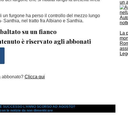
un 
i un furgone ha perso il controllo del mezzo lungo
Auto
a- Santhia, nel tratto fra Albiano e Santhia.
nott
baltato su un fianco
La p
mono
tenuto è riservato agli abbonati
Roma
ass
Legg
a abbonato?
Clicca qui
A È SUCCESSO L’ANNO SCORSO AD AGOSTO?
 con le notizie da non dimenticare