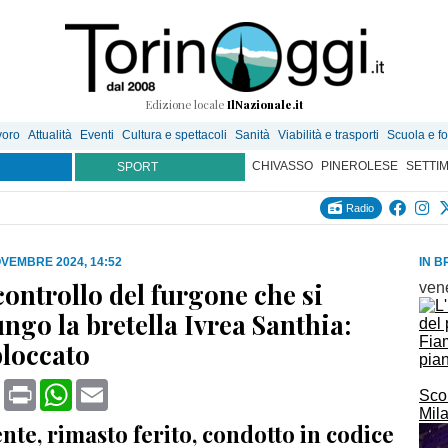
Edizione locale
IlNazionale.it
voro
Attualità
Eventi
Cultura e spettacoli
Sanità
Viabilità e trasporti
Scuola e f
CHIVASSO
PINEROLESE
SETTI
SPORT
Radio
VEMBRE 2024, 14:52
IN B
controllo del furgone che si
ven
ungo la bretella Ivrea Santhia:
Fia
bloccato
pian
book
X
Print
WhatsApp
Email
Scon
Mila
nte, rimasto ferito, condotto in codice