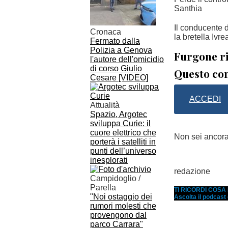
Santhia
Il conducente d
Cronaca
la bretella Ivre
Fermato dalla
Polizia a Genova
Furgone ri
l'autore dell'omicidio
di corso Giulio
Questo con
Cesare [VIDEO]
ACCEDI
Attualità
Spazio, Argotec
sviluppa Curie: il
cuore elettrico che
Non sei ancor
porterà i satelliti in
punti dell’universo
inesplorati
redazione
Campidoglio /
Parella
TI RICORDI COS
"Noi ostaggio dei
Ascolta il podcast
rumori molesti che
provengono dal
parco Carrara"