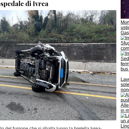
'ospedale di Ivrea
Mort
usti
Gas
Sfug
com
Sedi
ferm
bus 
Lavo
sole
non
Alle
in 
Ling
lo del furgone che si ribalta lungo la bretella Ivrea-