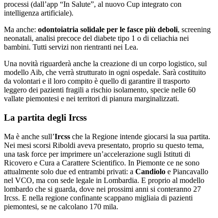
processi (dall’app “In Salute”, al nuovo Cup integrato con
intelligenza artificiale).
Ma anche:
odontoiatria solidale per le fasce più deboli
, screening
neonatali, analisi precoce del diabete tipo 1 o di celiachia nei
bambini. Tutti servizi non rientranti nei Lea.
Una novità riguarderà anche la creazione di un corpo logistico, sul
modello Aib, che verrà strutturato in ogni ospedale. Sarà costituito
da volontari e il loro compito è quello di garantire il trasporto
leggero dei pazienti fragili a rischio isolamento, specie nelle 60
vallate piemontesi e nei territori di pianura marginalizzati.
La partita degli Ircss
Ma è anche sull’
Ircss
che la Regione intende giocarsi la sua partita.
Nei mesi scorsi Riboldi aveva presentato, proprio su questo tema,
una task force per imprimere un’accelerazione sugli Istituti di
Ricovero e Cura a Carattere Scientifico. In Piemonte ce ne sono
attualmente solo due ed entrambi privati: a
Candiolo
e Piancavallo
nel VCO, ma con sede legale in Lombardia. E proprio al modello
lombardo che si guarda, dove nei prossimi anni si conteranno 27
Ircss. E nella regione confinante scappano migliaia di pazienti
piemontesi, se ne calcolano 170 mila.