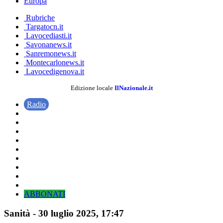
Europa
Rubriche
Targatocn.it
Lavocediasti.it
Savonanews.it
Sanremonews.it
Montecarlonews.it
Lavocedigenova.it
Edizione locale
IlNazionale.it
Radio
ABBONATI
Sanità
-
30 luglio 2025
, 17:47