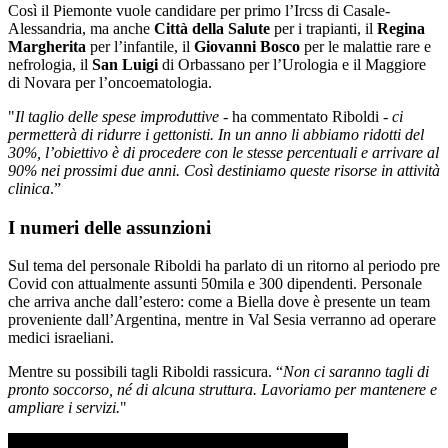
Così il Piemonte vuole candidare per primo l’Ircss di Casale-
Alessandria, ma anche
Città della Salute
per i trapianti, il
Regina
Margherita
per l’infantile, il
Giovanni Bosco
per le malattie rare e
nefrologia, il
San Luigi
di Orbassano per l’Urologia e il Maggiore
di Novara per l’oncoematologia.
"
Il taglio delle spese improduttive
- ha commentato Riboldi -
ci
permetterà di ridurre i gettonisti. In un anno li abbiamo ridotti del
30%, l’obiettivo è di procedere con le stesse percentuali e arrivare al
90% nei prossimi due anni. Così destiniamo queste risorse in attività
clinica
.”
I numeri delle assunzioni
Sul tema del personale Riboldi ha parlato di un ritorno al periodo pre
Covid con attualmente assunti 50mila e 300 dipendenti. Personale
che arriva anche dall’estero: come a Biella dove è presente un team
proveniente dall’Argentina, mentre in Val Sesia verranno ad operare
medici israeliani.
Mentre su possibili tagli Riboldi rassicura. “
Non ci saranno tagli di
pronto soccorso, né di alcuna struttura. Lavoriamo per mantenere e
ampliare i servizi.
"