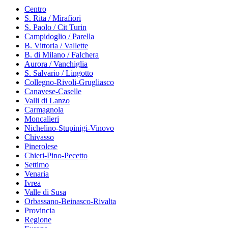
Centro
S. Rita / Mirafiori
S. Paolo / Cit Turin
Campidoglio / Parella
B. Vittoria / Vallette
B. di Milano / Falchera
Aurora / Vanchiglia
S. Salvario / Lingotto
Collegno-Rivoli-Grugliasco
Canavese-Caselle
Valli di Lanzo
Carmagnola
Moncalieri
Nichelino-Stupinigi-Vinovo
Chivasso
Pinerolese
Chieri-Pino-Pecetto
Settimo
Venaria
Ivrea
Valle di Susa
Orbassano-Beinasco-Rivalta
Provincia
Regione