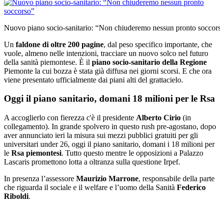
Nuovo piano socio-sanitario: “Non chiuderemo nessun pronto soccor
Un
faldone di oltre 200 pagine
, dal peso specifico importante, che
vuole, almeno nelle intenzioni, tracciare un nuovo solco nel futuro
della sanità piemontese. È il
piano socio-sanitario della Regione
Piemonte la cui bozza è stata già diffusa nei giorni scorsi. E che ora
viene presentato ufficialmente dai piani alti del grattacielo.
Oggi il piano sanitario, domani 18 milioni per le Rsa
A accoglierlo con fierezza c'è il presidente
Alberto Cirio
(in
collegamento). In grande spolvero in questo rush pre-agostano, dopo
aver annunciato ieri la misura sui mezzi pubblici gratuiti per gli
universitari under 26, oggi il piano sanitario, domani i 18 milioni per
le
Rsa piemontesi
. Tutto questo mentre le opposizioni a Palazzo
Lascaris promettono lotta a oltranza sulla questione Irpef.
In presenza l’assessore
Maurizio Marrone
, responsabile della parte
che riguarda il sociale e il welfare e l’uomo della Sanità
Federico
Riboldi
.