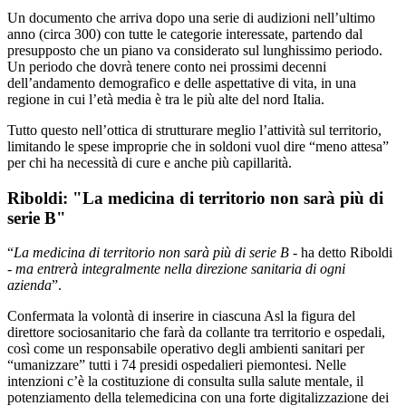
Un documento che arriva dopo una serie di audizioni nell’ultimo
anno (circa 300) con tutte le categorie interessate, partendo dal
presupposto che un piano va considerato sul lunghissimo periodo.
Un periodo che dovrà tenere conto nei prossimi decenni
dell’andamento demografico e delle aspettative di vita, in una
regione in cui l’età media è tra le più alte del nord Italia.
Tutto questo nell’ottica di strutturare meglio l’attività sul territorio,
limitando le spese improprie che in soldoni vuol dire “meno attesa”
per chi ha necessità di cure e anche più capillarità.
Riboldi: "La medicina di territorio non sarà più di
serie B"
“
La medicina di territorio non sarà più di serie B
- ha detto Riboldi
-
ma entrerà integralmente nella direzione sanitaria di ogni
azienda
”.
Confermata la volontà di inserire in ciascuna Asl la figura del
direttore sociosanitario che farà da collante tra territorio e ospedali,
così come un responsabile operativo degli ambienti sanitari per
“umanizzare” tutti i 74 presidi ospedalieri piemontesi. Nelle
intenzioni c’è la costituzione di consulta sulla salute mentale, il
potenziamento della telemedicina con una forte digitalizzazione dei