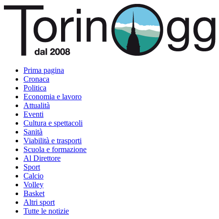
Prima pagina
Cronaca
Politica
Economia e lavoro
Attualità
Eventi
Cultura e spettacoli
Sanità
Viabilità e trasporti
Scuola e formazione
Al Direttore
Sport
Calcio
Volley
Basket
Altri sport
Tutte le notizie