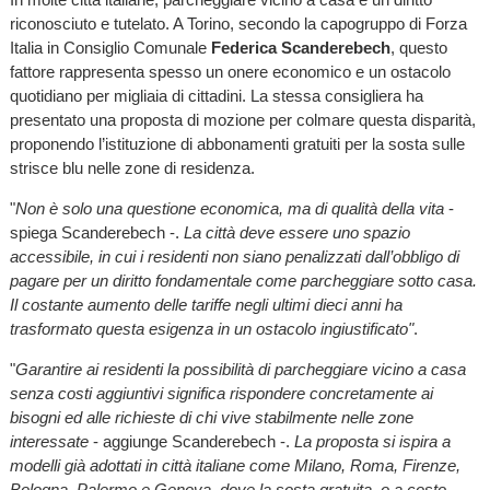
riconosciuto e tutelato. A Torino, secondo la capogruppo di Forza
Italia in Consiglio Comunale
Federica Scanderebech
, questo
fattore rappresenta spesso un onere economico e un ostacolo
quotidiano per migliaia di cittadini. La stessa consigliera ha
presentato una proposta di mozione per colmare questa disparità,
proponendo l’istituzione di abbonamenti gratuiti per la sosta sulle
strisce blu nelle zone di residenza.
"
Non è solo una questione economica, ma di qualità della vita
-
spiega Scanderebech -.
La città deve essere uno spazio
accessibile, in cui i residenti non siano penalizzati dall’obbligo di
pagare per un diritto fondamentale come parcheggiare sotto casa.
Il costante aumento delle tariffe negli ultimi dieci anni ha
trasformato questa esigenza in un ostacolo ingiustificato"
.
"
Garantire ai residenti la possibilità di parcheggiare vicino a casa
senza costi aggiuntivi significa rispondere concretamente ai
bisogni ed alle richieste di chi vive stabilmente nelle zone
interessate
- aggiunge Scanderebech -.
La proposta si ispira a
modelli già adottati in città italiane come Milano, Roma, Firenze,
Bologna, Palermo e Genova, dove la sosta gratuita, o a costo