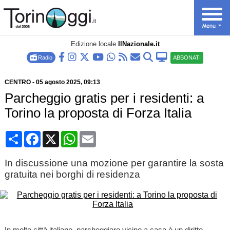
Edizione locale
IlNazionale.it
Radio
ABBONATI
CENTRO
-
05 agosto 2025
, 09:13
Parcheggio gratis per i residenti: a
Torino la proposta di Forza Italia
Condividi
Facebook
X
WhatsApp
Email
In discussione una mozione per garantire la sosta
gratuita nei borghi di residenza
In molte città italiane, parcheggiare vicino a casa è un diritto