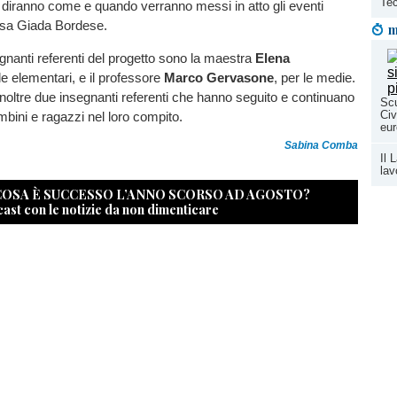
Tec
 diranno come e quando verranno messi in atto gli eventi
cisa Giada Bordese.
m
egnanti referenti del progetto sono la maestra
Elena
 le elementari, e il professore
Marco Gervasone
, per le medie.
noltre due insegnanti referenti che hanno seguito e continuano
Scu
Civ
bini e ragazzi nel loro compito.
eur
Sabina Comba
Il 
lav
 COSA È SUCCESSO L’ANNO SCORSO AD AGOSTO?
cast con le notizie da non dimenticare