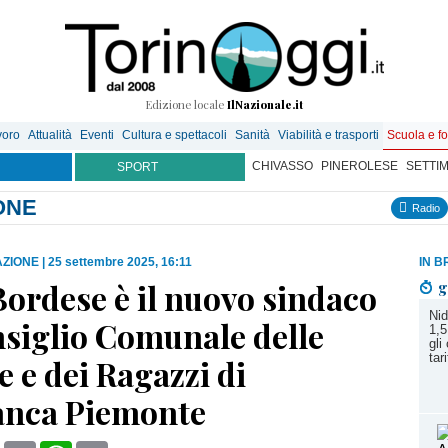
Edizione locale
IlNazionale.it
voro
Attualità
Eventi
Cultura e spettacoli
Sanità
Viabilità e trasporti
Scuola e f
CHIVASSO
PINEROLESE
SETTI
SPORT
ONE
Radio
AZIONE
|
25 settembre 2025, 16:11
IN B
ordese è il nuovo sindaco
g
Nid
nsiglio Comunale delle
1,5
gli
tari
 e dei Ragazzi di
ranca Piemonte