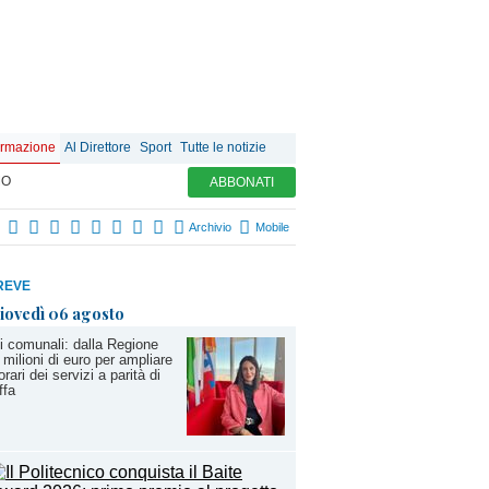
ormazione
Al Direttore
Sport
Tutte le notizie
MO
ABBONATI
Archivio
Mobile
REVE
iovedì 06 agosto
i comunali: dalla Regione
 milioni di euro per ampliare
 orari dei servizi a parità di
ffa