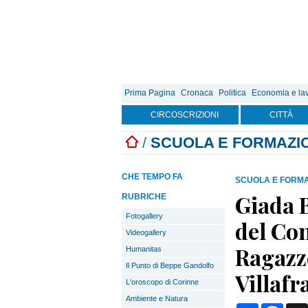
Prima Pagina
Cronaca
Politica
Economia e la
CIRCOSCRIZIONI
CITTÀ
/
SCUOLA E FORMAZI
CHE TEMPO FA
SCUOLA E FORM
Giada B
RUBRICHE
Fotogallery
del Co
Videogallery
Ragazze
Humanitas
Il Punto di Beppe Gandolfo
Villaf
L'oroscopo di Corinne
Ambiente e Natura