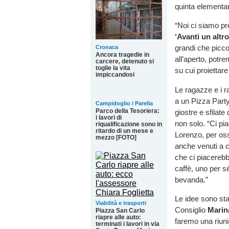
quinta elementa
“Noi ci siamo p
‘Avanti un altr
grandi che picco
Cronaca
Ancora tragedie in
all’aperto, potre
carcere, detenuto si
toglie la vita
su cui proiettare u
impiccandosi
Le ragazze e i r
a un Pizza Party 
Campidoglio / Parella
Parco della Tesoriera:
giostre e sfilate
i lavori di
non solo. “Ci pia
riqualificazione sono in
ritardo di un mese e
Lorenzo, per oss
mezzo [FOTO]
anche venuti a c
che ci piacerebb
caffè, uno per s
bevanda.”
Le idee sono st
Viabilità e trasporti
Consiglio
Marin
Piazza San Carlo
riapre alle auto:
faremo una riun
terminati i lavori in via