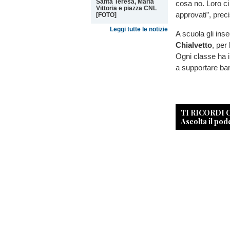
Santa Teresa, Maria
cosa no. Loro ci
Vittoria e piazza CNL
approvati”, pre
[FOTO]
Leggi tutte le notizie
A scuola gli ins
Chialvetto
, per
Ogni classe ha i
a supportare bam
TI RICORDI
Ascolta il pod