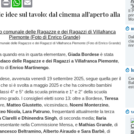
book
X
Print
WhatsApp
Email
Il 
 idee sul tavolo: dal cinema all’aperto alla
pri
Mot
m
Dal
cla
omunale delle Ragazze e dei Ragazzi di Villafranca Piemonte (Foto di Enrico Grande)
rin
da quando era in quarta elementare,
Giada Bordese
è stata
daco delle Ragazze e dei Ragazzi a Villafranca Piemonte
,
to di
Enrico Martinengo
.
l
rdese, avvenuta venerdì 19 settembre 2025, segue quella per il
Ce
Bal
 che si è svolta a maggio 2025 e che ha coinvolto bambini
est
lassi 4° e 5° della scuola primaria e 1° e 2° della scuola
mo grado. I consiglieri eletti sono 13: oltre a Bordese,
Teresa
ore,
Matteo Giustetto
, vicesindaco,
Noemi Monterzino
,
v
eo Nicola, Lara Patruno
, frequentanti attualmente la terza
 Clarelli e Dhinendra Singh
, di seconda media;
Ilaria
presentante nella Commissione Mensa, e
Mathias Grande
, di
ancesco Beltramino, Alberto Airaudo e Sara Barbè
, di