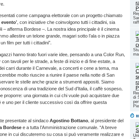
re.
Reg
resentati come campagna elettorale con un progetto chiamato
San
o evento’
, con iniziative che coinvolgono tutti i cittadini, sia
raf
li – afferma Bordese –. La nostra idea principale è il cinema
mmo allestire un telone grande, magari sotto l’ala o in piazza
n film per tutti i cittadini”.
Stu
agazzi hanno tirato fuori varie idee, pensando a una Color Run,
map
con tavoli per le strade, a feste di inizio e di fine estate, a
 dei carri durante il Carnevale, a concerti e cene a tema, ma
cerebbe molto riuscire a riunire il paese nella notte di San
ervare le stelle anche grazie a strumenti appositi. Siamo
onoscenza di una tradizione del Sud d’Italia, il caffè sospeso,
Re
e proporre: una giornata in cui chi vuole può acquistare due
di 
per
é e uno per il cliente successivo così da offrire questa
Pi
m
ate presentate al sindaco
Agostino Bottano
, al presidente del
a Bordese
e a tutta l’Amministrazione comunale. “A breve
ione in cui discuteremo su cosa si può veramente realizzare e
Uni