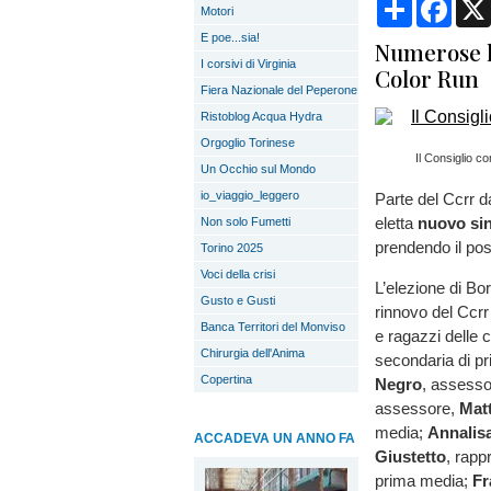
Condividi
Face
Motori
E poe...sia!
Numerose le
I corsivi di Virginia
Color Run
Fiera Nazionale del Peperone
Ristoblog Acqua Hydra
Orgoglio Torinese
Il Consiglio c
Un Occhio sul Mondo
io_viaggio_leggero
Parte del Ccrr 
eletta
nuovo sin
Non solo Fumetti
prendendo il pos
Torino 2025
Voci della crisi
L’elezione di Bo
Gusto e Gusti
rinnovo del Ccrr
Banca Territori del Monviso
e ragazzi delle c
Chirurgia dell'Anima
secondaria di pri
Copertina
Negro
, assess
assessore,
Matt
media;
Annalisa
ACCADEVA UN ANNO FA
Giustetto
, rap
prima media;
Fr