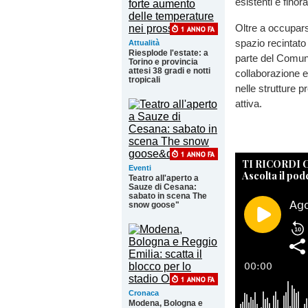
esistenti e finora
Oltre a occuparsi
spazio recintato
Attualità
Riesplode l'estate: a
parte del Comune 
Torino e provincia
attesi 38 gradi e notti
collaborazione e
tropicali
nelle strutture 
attiva.
TI RICORDI
Eventi
Ascolta il pod
Teatro all'aperto a
Sauze di Cesana:
sabato in scena The
snow goose"
Cronaca
Modena, Bologna e