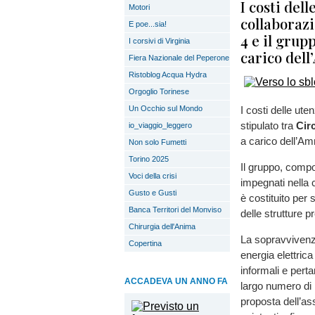
I costi del
Motori
collaborazi
E poe...sia!
4 e il grup
I corsivi di Virginia
carico del
Fiera Nazionale del Peperone
Ristoblog Acqua Hydra
Orgoglio Torinese
Un Occhio sul Mondo
I costi delle ute
stipulato tra
Cir
io_viaggio_leggero
a carico dell’A
Non solo Fumetti
Torino 2025
Il gruppo, compos
Voci della crisi
impegnati nella 
Gusto e Gusti
è costituito per s
Banca Territori del Monviso
delle strutture p
Chirurgia dell'Anima
La sopravvivenza 
Copertina
energia elettrica
informali e pert
ACCADEVA UN ANNO FA
largo numero di 
proposta dell’a