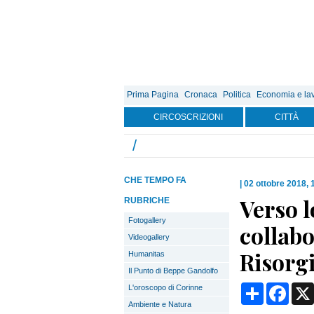
Prima Pagina
Cronaca
Politica
Economia e la
CIRCOSCRIZIONI
CITTÀ
/
CHE TEMPO FA
|
02 ottobre 2018, 
Verso l
RUBRICHE
Fotogallery
collabo
Videogallery
Risorg
Humanitas
Il Punto di Beppe Gandolfo
Condividi
Face
L'oroscopo di Corinne
Ambiente e Natura