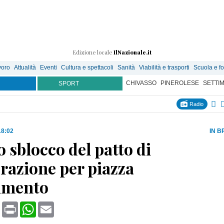
Edizione locale
IlNazionale.it
voro
Attualità
Eventi
Cultura e spettacoli
Sanità
Viabilità e trasporti
Scuola e f
CHIVASSO
PINEROLESE
SETTI
SPORT
Radio
18:02
IN B
o sblocco del patto di
razione per piazza
imento
book
X
Print
WhatsApp
Email