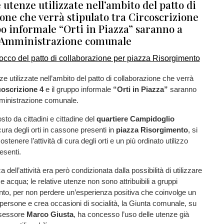
le utenze utilizzate nell’ambito del patto di
one che verrà stipulato tra Circoscrizione
po informale “Orti in Piazza” saranno a
l’Amministrazione comunale
nze utilizzate nell’ambito del patto di collaborazione che verrà
coscrizione 4
e il gruppo informale
“Orti in Piazza”
saranno
mministrazione comunale.
to da cittadini e cittadine del
quartiere Campidoglio
cura degli orti in cassone presenti in
piazza Risorgimento
, si
ostenere l’attività di cura degli orti e un più ordinato utilizzo
resenti.
dell’attività era però condizionata dalla possibilità di utilizzare
 e acqua; le relative utenze non sono attribuibili a gruppi
anto, per non perdere un’esperienza positiva che coinvolge un
persone e crea occasioni di socialità, la Giunta comunale, su
ssessore
Marco Giusta
, ha concesso l’uso delle utenze già