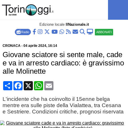
Edizione locale
IlNazionale.it
Radio
ABBONATI
CRONACA
-
04 aprile 2024
, 16:14
Giovane sciatore si sente male, cade
e va in arresto cardiaco: è gravissimo
alle Molinette
Condividi
Facebook
X
WhatsApp
Email
L'incidente che ha coinvolto il 15enne belga
mentre era sulle piste della Vialattea, tra Cesana
e Sestriere. Condizioni critiche, prognosi riservata