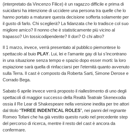
(interpretato da Vincenzo Filice) è un ragazzo difficile e prima di
suicidarsi ha intenzione di uccidere una persona tra quelle che lo
hanno portato a maturare questa decisione sofferta solamente per
il gusto di farlo. Chi sceglierà? La fidanzata che lo tradisce col suo
migliore amico? Il nonno che è statisticamente più vicino al
trapasso? Un tossicodipendente? Il don? O chi altro?
Il 1 marzo, invece, verrà presentato al pubblico piemontese lo
spettacolo al buio
PLAY
. Lui, lei e l’amante gay di lui s’incontrano
in una situazione senza tempo e spazio dopo esser morti: la loro
espiazione sarà quella di rinfacciarsi per l’eternità quanto avvenuto
sulla Terra. Il cast è composto da Roberta Sarti, Simone Derose e
Corrado Bega.
Sabato 6 aprile invece verrà proposto il riallestimento di uno degli
spettacoli di maggior successo della Realtà Teatrale Skenexodia
ossia il Re Lear di Shakespeare nella versione inedita per tre attori
dal titolo “
THREE INDENTICAL ROLES
”, nei panni del regnante
Romeo Tofani che ha già vestito questo ruolo nel precedente step
del percorso di ricerca, mentre il resto del cast è ancora da
confermare.