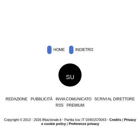
HOME
INDIETRO
SU
REDAZIONE
PUBBLICITÀ
INVIA COMUNICATO
SCRIVI AL DIRETTORE
RSS
PREMIUM
Copyright © 2013 - 2026 IlNazionale.it - Partita Iva: IT 03401570043 -
Credits
|
Privacy
e cookie policy
|
Preferenze privacy