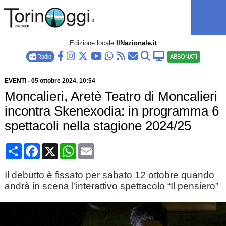
Edizione locale
IlNazionale.it
Radio
ABBONATI
EVENTI
-
05 ottobre 2024
, 10:54
Moncalieri, Aretè Teatro di Moncalieri
incontra Skenexodia: in programma 6
spettacoli nella stagione 2024/25
Condividi
Facebook
X
WhatsApp
Email
Il debutto è fissato per sabato 12 ottobre quando
andrà in scena l’interattivo spettacolo “Il pensiero”