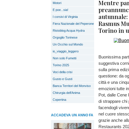
Mentre par
Motori
preannunci
E poe...sia!
autunnale: 
I corsivi di Virginia
Rasmus Mun
Fiera Nazionale del Peperone
Torino in u
Ristoblog Acqua Hydra
Orgoglio Torinese
Un Occhio sul Mondo
io_viaggio_leggero
Buonissima parte
Non solo Fumetti
suggestiva cornic
Torino 2025
sulla prima ediz
Voci della crisi
questione: da og
Gusto e Gusti
città e una cinqu
Banca Territori del Monviso
emozioni tutte i
Chirurgia dell'Anima
Pot, dalle Cene
Copertina
di strappare chi 
facendogli viver
nel cuore stesso
ACCADEVA UN ANNO FA
grazie anche al
Restaurants 202