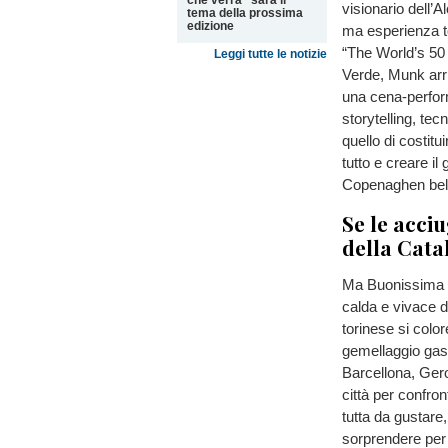
che verrà" sarà il
visionario dell’
tema della prossima
edizione
ma esperienza to
“The World’s 50 
Leggi tutte le notizie
Verde, Munk arri
una cena-perform
storytelling, tec
quello di costitu
tutto e creare il
Copenaghen bel 
Se le acci
della Cat
Ma Buonissima 2
calda e vivace d
torinese si colo
gemellaggio gas
Barcellona, Gero
città per confront
tutta da gustare,
sorprendere per 