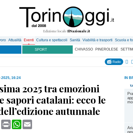
Edizione locale
IlNazionale.it
voro
Attualità
Eventi
Cultura e spettacoli
Sanità
Viabilità e trasporti
Scuola e f
CHIVASSO
PINEROLESE
SETTI
SPORT
Radio
 2025, 16:24
IN B
sima 2025 tra emozioni
v
Pra
e sapori catalani: ecco le
app
mo
dell’edizione autunnale
book
X
Print
WhatsApp
Email
Ari
pro