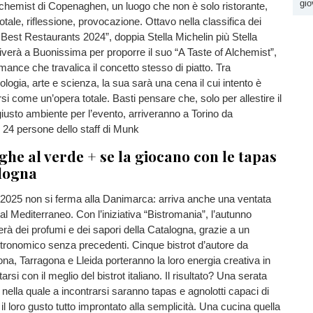
gio
Alchemist di Copenaghen, un luogo che non è solo ristorante,
tale, riflessione, provocazione. Ottavo nella classifica dei
Best Restaurants 2024”, doppia Stella Michelin più Stella
verà a Buonissima per proporre il suo “A Taste of Alchemist”,
ance che travalica il concetto stesso di piatto. Tra
nologia, arte e scienza, la sua sarà una cena il cui intento è
irsi come un’opera totale. Basti pensare che, solo per allestire il
 giusto ambiente per l’evento, arriveranno a Torino da
24 persone dello staff di Munk
ughe al verde + se la giocano con le tapas
alogna
025 non si ferma alla Danimarca: arriva anche una ventata
al Mediterraneo. Con l’iniziativa “Bistromania”, l’autunno
rerà dei profumi e dei sapori della Catalogna, grazie a un
tronomico senza precedenti. Cinque bistrot d’autore da
na, Tarragona e Lleida porteranno la loro energia creativa in
arsi con il meglio del bistrot italiano. Il risultato? Una serata
 nella quale a incontrarsi saranno tapas e agnolotti capaci di
il loro gusto tutto improntato alla semplicità. Una cucina quella