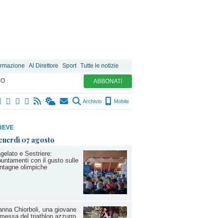
ormazione
Al Direttore
Sport
Tutte le notizie
MO
ABBONATI
Archivio
Mobile
REVE
enerdì 07 agosto
gelato e Sestriere:
untamenti con il gusto sulle
ntagne olimpiche
anna Chiorboli, una giovane
messa del triathlon azzurro