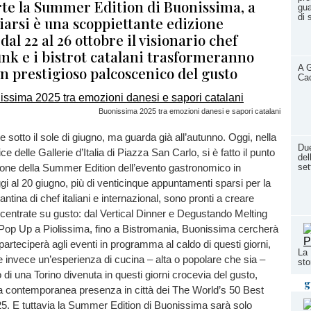
te la Summer Edition di Buonissima, a
gua
di 
arsi è una scoppiettante edizione
dal 22 al 26 ottobre il visionario chef
k e i bistrot catalani trasformeranno
A G
n prestigioso palcoscenico del gusto
Cac
Buonissima 2025 tra emozioni danesi e sapori catalani
 sotto il sole di giugno, ma guarda già all’autunno. Oggi, nella
Due
e delle Gallerie d’Italia di Piazza San Carlo, si è fatto il punto
del
ione della Summer Edition dell’evento gastronomico in
set
gi al 20 giugno, più di venticinque appuntamenti sparsi per la
antina di chef italiani e internazional, sono pronti a creare
ncentrate su gusto: dal Vertical Dinner e Degustando Melting
 Pop Up a Piolissima, fino a Bistromania, Buonissima cercherà
parteciperà agli eventi in programma al caldo di questi giorni,
La 
e invece un’esperienza di cucina – alta o popolare che sia –
sto
 di una Torino divenuta in questi giorni crocevia del gusto,
g
la contemporanea presenza in città dei The World’s 50 Best
5. E tuttavia la Summer Edition di Buonissima sarà solo