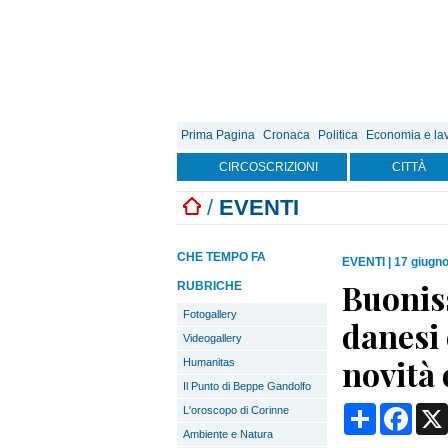
Prima Pagina
Cronaca
Politica
Economia e la
CIRCOSCRIZIONI
CITTÀ
/
EVENTI
CHE TEMPO FA
EVENTI
|
17 giugno
Buonis
RUBRICHE
Fotogallery
danesi 
Videogallery
novità 
Humanitas
Il Punto di Beppe Gandolfo
Condividi
Face
L'oroscopo di Corinne
Ambiente e Natura