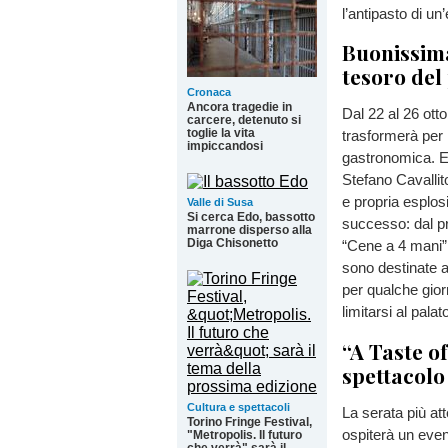
l’antipasto di un
Buonissima
tesoro del
Cronaca
Ancora tragedie in
Dal 22 al 26 ott
carcere, detenuto si
toglie la vita
trasformerà per l
impiccandosi
gastronomica. E
Stefano Cavallit
e propria esplos
Valle di Susa
Si cerca Edo, bassotto
successo: dal p
marrone disperso alla
Diga Chisonetto
“Cene a 4 mani”
sono destinate a 
per qualche gior
limitarsi al pala
“A Taste o
spettacol
Cultura e spettacoli
La serata più at
Torino Fringe Festival,
ospiterà un even
"Metropolis. Il futuro