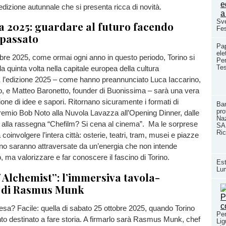
’edizione autunnale che si presenta ricca di novità.
Sve
 2025: guardare al futuro facendo
Fes
 passato
Pap
ele
obre 2025, come ormai ogni anno in questo periodo, Torino si
Per
Te
a quinta volta nella capitale europea della cultura
 l’edizione 2025 – come hanno preannunciato Luca Iaccarino,
o, e Matteo Baronetto, founder di Buonissima – sarà una vera
ione di idee e sapori. Ritornano sicuramente i formati di
Ban
pro
remio Bob Noto alla Nuvola Lavazza all’Opening Dinner, dalle
Naz
 alla rassegna “Chefilm? Si cena al cinema”. Ma le sorprese
SA
Ric
coinvolgere l’intera città: osterie, teatri, tram, musei e piazze
no saranno attraversate da un’energia che non intende
to, ma valorizzare e far conoscere il fascino di Torino.
Est
Lum
f Alchemist”: l’immersiva tavola-
o di Rasmus Munk
tesa? Facile: quella di sabato 25 ottobre 2025, quando Torino
Per
to destinato a fare storia. A firmarlo sarà Rasmus Munk, chef
Lig