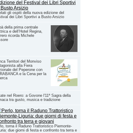
lati gli ospiti della nuova edizione del
tival dei Libri Sportivi a Busto Arsizio
à della prima centrale
ttrica e dell’Hotel Regina,
rero ricorda Michele
ssore
ca Territori del Monviso
tagonista alla Fiera
ionale del Peperone con
RABANCA e la Cena per la
erca
ate nel Roero: a Govone l'11ª Sagra della
aca tra gusto, musica e tradizione
lo, torna il Raduno Trattoristico Piemonte-
uria: due giorni di festa e confronto tra terra e