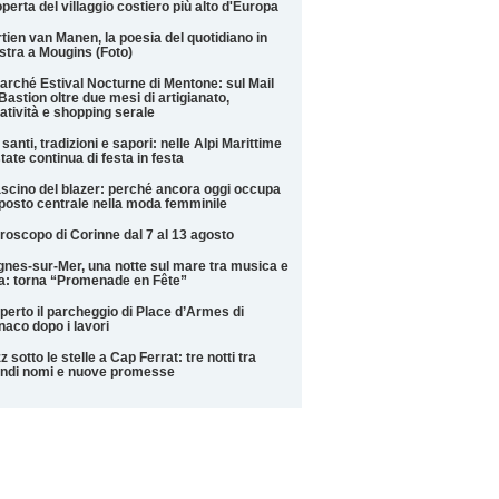
perta del villaggio costiero più alto d'Europa
tien van Manen, la poesia del quotidiano in
tra a Mougins (Foto)
Marché Estival Nocturne di Mentone: sul Mail
Bastion oltre due mesi di artigianato,
atività e shopping serale
 santi, tradizioni e sapori: nelle Alpi Marittime
state continua di festa in festa
fascino del blazer: perché ancora oggi occupa
posto centrale nella moda femminile
roscopo di Corinne dal 7 al 13 agosto
nes-sur-Mer, una notte sul mare tra musica e
la: torna “Promenade en Fête”
perto il parcheggio di Place d’Armes di
aco dopo i lavori
z sotto le stelle a Cap Ferrat: tre notti tra
ndi nomi e nuove promesse