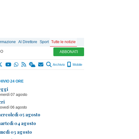
ormazione
Al Direttore
Sport
Tutte le notizie
MO
ABBONATI
Archivio
Mobile
IVIO 24 ORE
ggi
enerdì 07 agosto
eri
iovedì 06 agosto
ercoledì 05 agosto
artedì 04 agosto
unedì 03 agosto