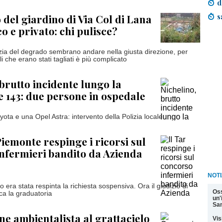
d
s
o del giardino di Via Col di Lana
o e privato: chi pulisce?
lizia del degrado sembrano andare nella giusta direzione, per
gli che erano stati tagliati è più complicato
 brutto incidente lungo la
e 143: due persone in ospedale
ota e una Opel Astra: intervento della Polizia locale
Piemonte respinge i ricorsi sul
nfermieri bandito da Azienda
NOTI
 era stata respinta la richiesta sospensiva. Ora il giudizio di
Oss
ca la graduatoria
un'
San
e ambientalista al grattacielo
Vis