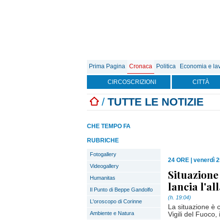
Prima Pagina
Cronaca
Politica
Economia e la
CIRCOSCRIZIONI
CITTÀ
/
TUTTE LE NOTIZIE
CHE TEMPO FA
RUBRICHE
Fotogallery
24 ORE
|
venerdì 2
Videogallery
Situazione
Humanitas
lancia l'al
Il Punto di Beppe Gandolfo
(h. 19:04)
L'oroscopo di Corinne
La situazione è c
Ambiente e Natura
Vigili del Fuoco,