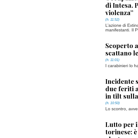
di Intesa. 
violenza”
(h. 11:52)
L’azione di Extin
manifestanti. Il 
Scoperto a
scattano l
(h. 11:01)
I carabinieri lo 
Incidente 
due feriti 
in tilt sul
(h. 10:50)
Lo scontro, avven
Lutto per 
torinese: 