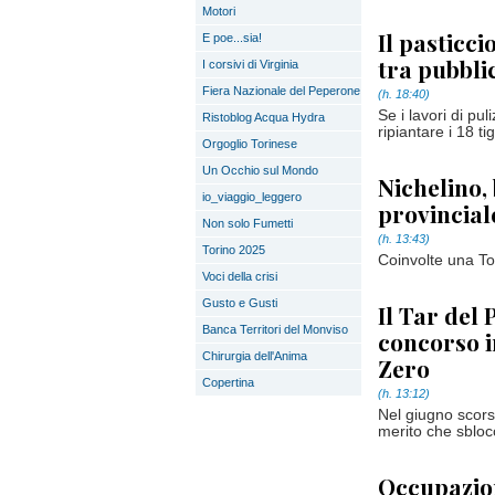
Motori
Il pasticci
E poe...sia!
tra pubblic
I corsivi di Virginia
Fiera Nazionale del Peperone
(h. 18:40)
Se i lavori di pu
Ristoblog Acqua Hydra
ripiantare i 18 ti
Orgoglio Torinese
Un Occhio sul Mondo
Nichelino,
io_viaggio_leggero
provincial
Non solo Fumetti
(h. 13:43)
Torino 2025
Coinvolte una Toy
Voci della crisi
Gusto e Gusti
Il Tar del 
Banca Territori del Monviso
concorso i
Chirurgia dell'Anima
Zero
Copertina
(h. 13:12)
Nel giugno scorso
merito che sbloc
Occupazion