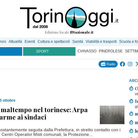
Edizione locale
IlNazionale.it
voro
Attualità
Eventi
Cultura e spettacoli
Sanità
Viabilità e trasporti
Scuola e f
CHIVASSO
PINEROLESE
SETTI
SPORT
Radio
ARCH
O
v
I
5 ottobre
g
 maltempo nel torinese: Arpa
m
larme ai sindaci
m
ostantemente seguita dalla Prefettura, in stretto contatto con i
l
 i Centri Operativi Misti comunali, la Protezione...