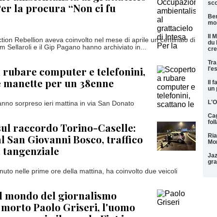
sco
Per la procura “Non ci fu
Ber
mos
Il 
ction Rebellion aveva coinvolto nel mese di aprile un centinaio di
du 
Pm Sellaroli e il Gip Pagano hanno archiviato in...
cre
Tra
 rubare computer e telefonini,
l'e
e manette per un 38enne
Il 
un 
L'O
hanno sorpreso ieri mattina in via San Donato
Cag
fol
sul raccordo Torino-Caselle:
al San Giovanni Bosco, traffico
Ria
Mon
la tangenziale
Jaz
gra
uto nelle prime ore della mattina, ha coinvolto due veicoli
il mondo del giornalismo
è morto Paolo Griseri, l'uomo