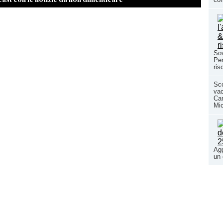
Sov
Pen
ris
Sc
va
Cam
Mic
Agg
un 