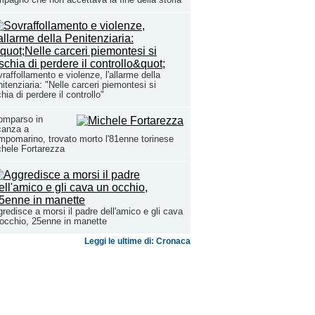
raffollamento e violenze, l'allarme della
itenziaria: "Nelle carceri piemontesi si
chia di perdere il controllo"
omparso in
canza a
pomarino, trovato morto l'81enne torinese
hele Fortarezza
redisce a morsi il padre dell'amico e gli cava
occhio, 25enne in manette
Leggi le ultime di: Cronaca