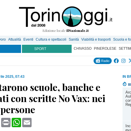
Edizione locale
IlNazionale.it
voro
Attualità
Eventi
Cultura e spettacoli
Sanità
Viabilità e trasporti
Scuola e f
CHIVASSO
PINEROLESE
SETTI
SPORT
Radio
ile 2025, 07:43
IN B
tarono scuole, banche e
m
Arc
ti con scritte No Vax: nei
Ask
con
Re
 persone
book
X
Print
WhatsApp
Email
Inc
eva