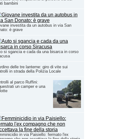
ti bambini
vane investita da un autobus in via San
ato: è grave
o si sgancia e cada da una bisarca in corso
racusa
rdino delle tre lanterne: giro di vite sui
trolli in strada della Polizia Locale
trolli al parco Ruffini:
uestrati un camper e una
lotte
minicidio in via Paisiello: fermato l'ex
pagno che non accettava la fine della storia