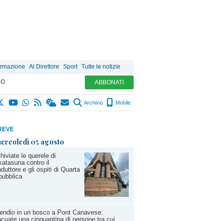
ormazione
Al Direttore
Sport
Tutte le notizie
MO
ABBONATI
Archivio
Mobile
REVE
ercoledì 05 agosto
hiviate le querele di
atasuna contro il
duttore e gli ospiti di Quarta
pubblica
endio in un bosco a Pont Canavese:
cuate una cinquantina di persone tra cui