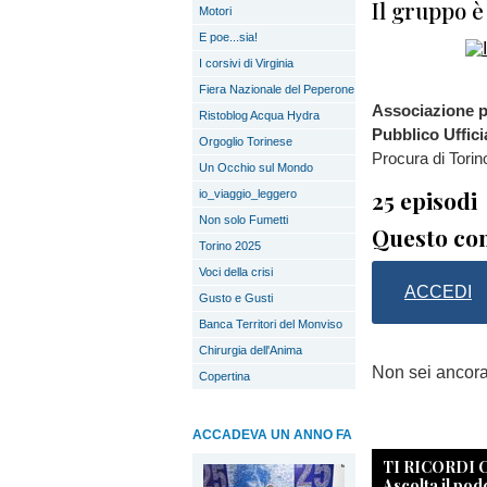
Il gruppo è
Motori
E poe...sia!
I corsivi di Virginia
Fiera Nazionale del Peperone
Associazione pe
Ristoblog Acqua Hydra
Pubblico Uffici
Orgoglio Torinese
Procura di Torin
Un Occhio sul Mondo
25 episodi
io_viaggio_leggero
Non solo Fumetti
Questo con
Torino 2025
Voci della crisi
ACCEDI
Gusto e Gusti
Banca Territori del Monviso
Chirurgia dell'Anima
Non sei ancor
Copertina
ACCADEVA UN ANNO FA
TI RICORDI
Ascolta il pod