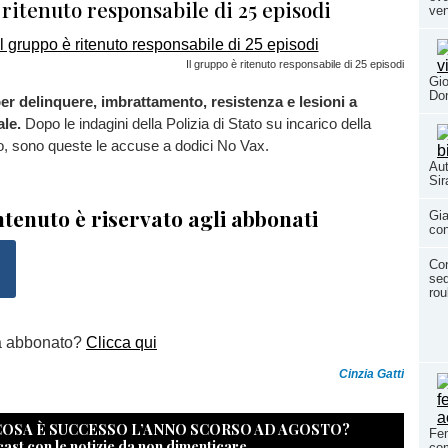
 ritenuto responsabile di 25 episodi
ven
Il gruppo è ritenuto responsabile di 25 episodi
Gio
Don
r delinquere, imbrattamento, resistenza e lesioni a
ale.
Dopo le indagini della Polizia di Stato su incarico della
o, sono queste le accuse a dodici No Vax.
Aut
Si
tenuto è riservato agli abbonati
Gia
con
Con
seq
rou
a abbonato?
Clicca qui
Cinzia Gatti
 COSA È SUCCESSO L’ANNO SCORSO AD AGOSTO?
Fem
cast con le notizie da non dimenticare
com