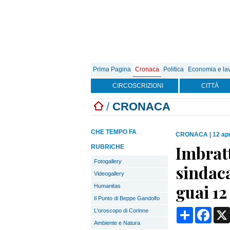
Prima Pagina
Cronaca
Politica
Economia e la
CIRCOSCRIZIONI
CITTÀ
/
CRONACA
CHE TEMPO FA
CRONACA
|
12 apr
Imbrat
RUBRICHE
Fotogallery
sindaca
Videogallery
guai 12
Humanitas
Il Punto di Beppe Gandolfo
Condividi
Face
L'oroscopo di Corinne
Ambiente e Natura