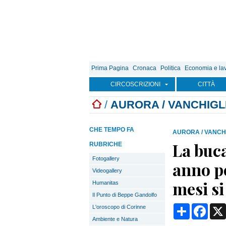
Prima Pagina
Cronaca
Politica
Economia e la
CIRCOSCRIZIONI
CITTÀ
/
AURORA / VANCHIGL
CHE TEMPO FA
AURORA / VANCH
La buca
RUBRICHE
Fotogallery
anno p
Videogallery
mesi si
Humanitas
Il Punto di Beppe Gandolfo
Condividi
Face
L'oroscopo di Corinne
Ambiente e Natura