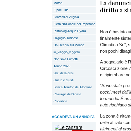
La denuncia
Motori
diritto a s
E poe...sia!
I corsivi di Virginia
Fiera Nazionale del Peperone
Ristoblog Acqua Hydra
Non è bastato un
finalmente sistem
Orgoglio Torinese
Climatica Srl", 
Un Occhio sul Mondo
non pochi disagi
io_viaggio_leggero
Non solo Fumetti
A segnalarlo è
R
Torino 2025
Circoscrizione 
Voci della crisi
di ripiombare ne
Gusto e Gusti
“
Sono state pres
Banca Territori del Monviso
pochi mesi dall’
Chirurgia dell'Anima
formando. È un r
Copertina
auto rischiano d
La zona è altame
ACCADEVA UN ANNO FA
delle attività co
altrimenti al p