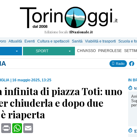
Edizione locale
IlNazionale.it
voro
Attualità
Eventi
Cultura e spettacoli
Sanità
Viabilità e trasporti
Scuola e f
CHIVASSO
PINEROLESE
SETTI
SPORT
IA
Radio
IGLIA
|
16 maggio 2025, 13:25
IN B
 infinita di piazza Toti: uno
s
Arr
er chiuderla e dopo due
Sup
per
 è riaperta
book
X
Print
WhatsApp
Email
g