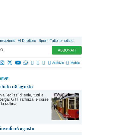
ormazione
Al Direttore
Sport
Tutte le notizie
MO
ABBONATI
Archivio
Mobile
REVE
abato 08 agosto
iva l'eclissi di sole, tutti a
erga: GTT rafforza le corse
 la collina
iovedì 06 agosto