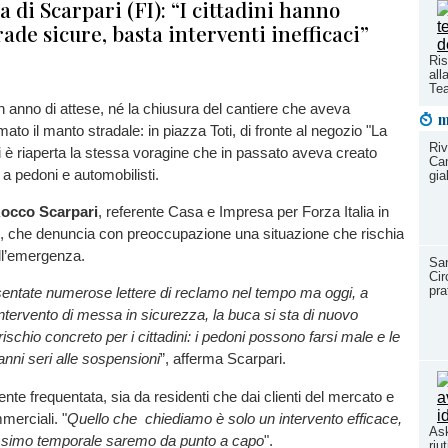
 di Scarpari (FI): “I cittadini hanno
trade sicure, basta interventi inefficaci”
Ris
all
Te
 anno di attese, né la chiusura del cantiere che aveva
m
ato il manto stradale: in piazza Toti, di fronte al negozio "La
Riv
si è riaperta la stessa voragine che in passato aveva creato
Cam
 a pedoni e automobilisti.
gia
occo Scarpari
, referente Casa e Impresa per Forza Italia in
7, che denuncia con preoccupazione una situazione che rischia
ll’emergenza.
San
Cir
pra
entate numerose lettere di reclamo nel tempo ma oggi, a
intervento di messa in sicurezza, la buca si sta di nuovo
ischio concreto per i cittadini: i pedoni possono farsi male e le
anni seri alle sospensioni
”, afferma Scarpari.
nte frequentata, sia da residenti che dai clienti del mercato e
mmerciali. "
Quello che chiediamo è solo un intervento efficace,
Ask
rossimo temporale saremo da punto a capo
".
riu