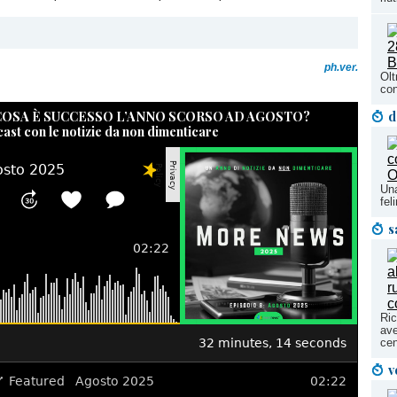
ph.ver.
Olt
con
 COSA È SUCCESSO L’ANNO SCORSO AD AGOSTO?
d
cast con le notizie da non dimenticare
Una
fel
s
Ric
ave
cen
v