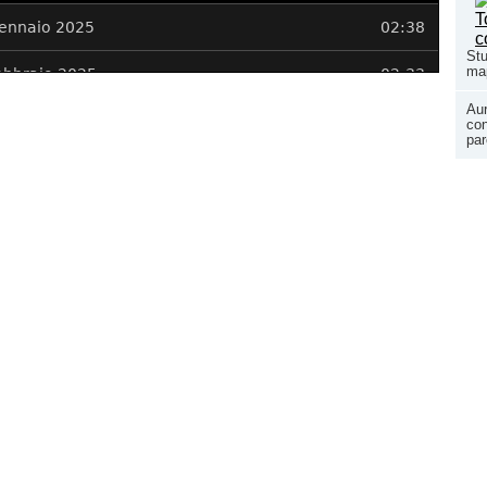
Stu
map
Aur
con
par