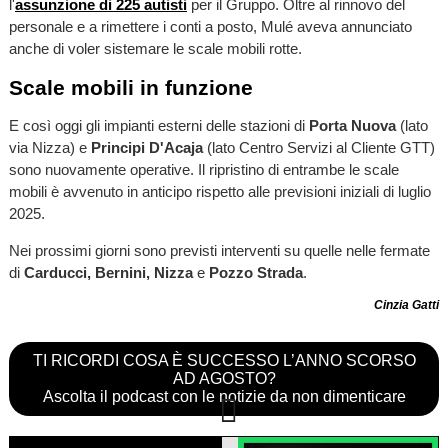
l'
assunzione di 225 autisti
per il Gruppo. Oltre al rinnovo del
personale e a rimettere i conti a posto, Mulé aveva annunciato
anche di voler sistemare le scale mobili rotte.
Scale mobili in funzione
E così oggi gli impianti esterni delle stazioni di
Porta Nuova
(lato
via Nizza) e
Principi D'Acaja
(lato Centro Servizi al Cliente GTT)
sono nuovamente operative. Il ripristino di entrambe le scale
mobili è avvenuto in anticipo rispetto alle previsioni iniziali di luglio
2025.
Nei prossimi giorni sono previsti interventi su quelle nelle fermate
di
Carducci, Bernini, Nizza
e
Pozzo Strada
.
Cinzia Gatti
TI RICORDI COSA È SUCCESSO L’ANNO SCORSO
AD AGOSTO?
Ascolta il podcast con le notizie da non dimenticare