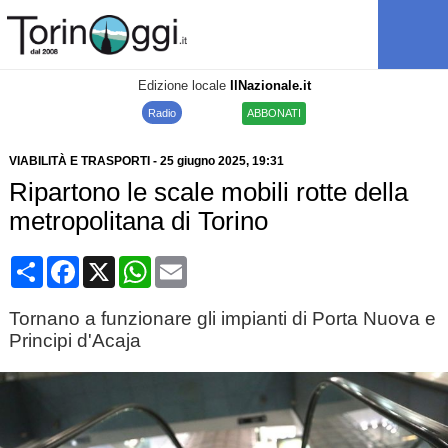
Edizione locale
IlNazionale.it
Radio
ABBONATI
VIABILITÀ E TRASPORTI
-
25 giugno 2025
, 19:31
Ripartono le scale mobili rotte della
metropolitana di Torino
Condividi
Facebook
X
WhatsApp
Email
Tornano a funzionare gli impianti di Porta Nuova e
Principi d'Acaja