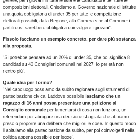
genere, per i giovani in tutte le liste e le candidature per tutte le
composizioni elettorali. Chiediamo al Governo nazionale di istituire
una quota obbligatoria di under 35 per tutte le competizione
elettorali possibili, dalla Regione, alla Camera sino al Comune: i
partiti così sarebbero obbligati a coinvolgere i giovani".
Fissolo facciamo un esempio concreto, per dare più sostanza
alla proposta.
"Si potrebbe pensare ad un 20% di under 35, che poi significa 8
candidati su 40 Consiglieri comunali nel 2027. Io per età non
rientro più".
Quale idea per Torino?
"Nel capoluogo possiamo da subito ragionare sugli strumenti di
partecipazione civica. Laddove possibile
lasciamo che un
ragazzo di 16 anni possa presentare una petizione al
Consiglio comunale
per lamentarsi di cosa non funziona, un
referendum per abrogare una decisione sbagliata che abbiamo
preso o proporre una delibera che migliori le cose. In questo modo
li abituiamo alla partecipazione da subito, per poi coinvolgerli nella
politica appena possibile per legge".