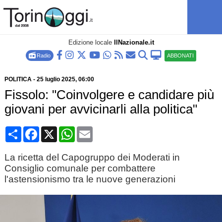
Edizione locale
IlNazionale.it
Radio
ABBONATI
POLITICA
-
25 luglio 2025
, 06:00
Fissolo: "Coinvolgere e candidare più
giovani per avvicinarli alla politica"
Condividi
Facebook
X
WhatsApp
Email
La ricetta del Capogruppo dei Moderati in
Consiglio comunale per combattere
l'astensionismo tra le nuove generazioni