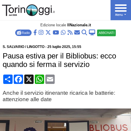
Edizione locale
IlNazionale.it
Radio
ABBONATI
S. SALVARIO / LINGOTTO
-
25 luglio 2025
, 15:55
Pausa estiva per il Bibliobus: ecco
quando si ferma il servizio
Condividi
Facebook
X
WhatsApp
Email
Anche il servizio itinerante ricarica le batterie:
attenzione alle date