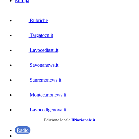
Europa
Rubriche
Targatocn.it
Lavocediasti.it
Savonanews.it
Sanremonews.it
Montecarlonews.it
Lavocedigenova.it
Edizione locale
IlNazionale.it
Radio