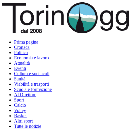
Prima pagina
Cronaca
Politica
Economia e lavoro
Attualità
Eventi
Cultura e spettacoli
Sanità
Viabilità e trasporti
Scuola e formazione
Al Direttore
Sport
Calcio
Volley
Basket
Altri sport
Tutte le notizie