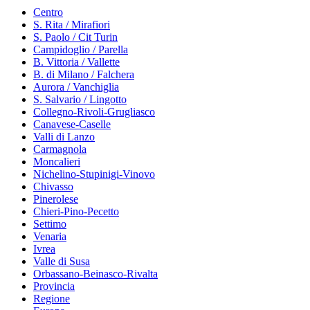
Centro
S. Rita / Mirafiori
S. Paolo / Cit Turin
Campidoglio / Parella
B. Vittoria / Vallette
B. di Milano / Falchera
Aurora / Vanchiglia
S. Salvario / Lingotto
Collegno-Rivoli-Grugliasco
Canavese-Caselle
Valli di Lanzo
Carmagnola
Moncalieri
Nichelino-Stupinigi-Vinovo
Chivasso
Pinerolese
Chieri-Pino-Pecetto
Settimo
Venaria
Ivrea
Valle di Susa
Orbassano-Beinasco-Rivalta
Provincia
Regione