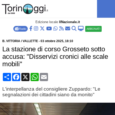
Edizione locale
IlNazionale.it
Radio
ABBONATI
B. VITTORIA / VALLETTE
-
03 ottobre 2025
, 18:10
La stazione di corso Grosseto sotto
accusa: "Disservizi cronici alle scale
mobili"
Condividi
Facebook
X
WhatsApp
Email
L'interpellanza del consigliere Zuppardo: "Le
segnalazioni dei cittadini siano da monito"