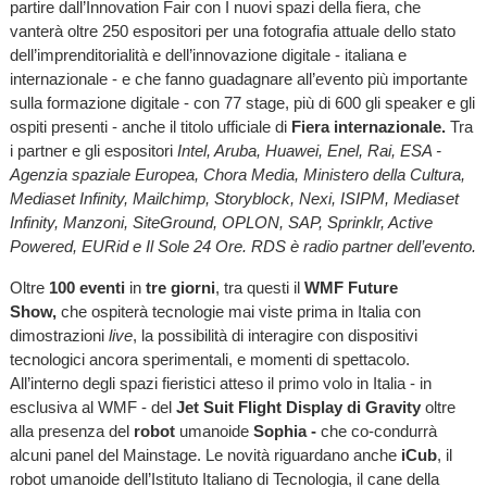
partire dall’Innovation Fair con I nuovi spazi della fiera, che
vanterà oltre 250 espositori per una fotografia attuale dello stato
dell’imprenditorialità e dell’innovazione digitale - italiana e
internazionale - e che fanno guadagnare all’evento più importante
sulla formazione digitale - con 77 stage, più di 600 gli speaker e gli
ospiti presenti - anche il titolo ufficiale di
Fiera internazionale.
Tra
i partner e gli espositori
Intel, Aruba, Huawei, Enel, Rai, ESA -
Agenzia spaziale Europea, Chora Media, Ministero della Cultura,
Mediaset Infinity, Mailchimp, Storyblock, Nexi, ISIPM, Mediaset
Infinity, Manzoni, SiteGround, OPLON, SAP, Sprinklr, Active
Powered, EURid e Il Sole 24 Ore. RDS è radio partner dell’evento.
Oltre
100 eventi
in
tre giorni
, tra questi il
WMF Future
Show,
che ospiterà tecnologie mai viste prima in Italia con
dimostrazioni
live
, la possibilità di interagire con dispositivi
tecnologici ancora sperimentali, e momenti di spettacolo.
All’interno degli spazi fieristici atteso il primo volo in Italia - in
esclusiva al WMF - del
Jet Suit Flight Display di Gravity
oltre
alla presenza del
robot
umanoide
Sophia -
che co-condurrà
alcuni panel del Mainstage. Le novità riguardano anche
iCub
, il
robot umanoide dell’Istituto Italiano di Tecnologia, il cane della