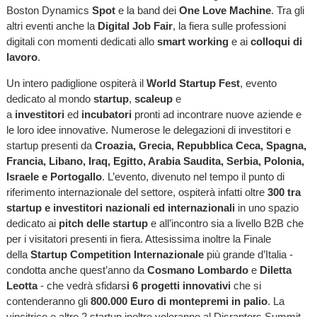
Boston Dynamics
Spot
e la band dei
One Love Machine
. Tra gli
altri eventi anche la
Digital Job Fair
, la fiera sulle professioni
digitali con momenti dedicati allo
smart working
e ai
colloqui di
lavoro
.
Un intero padiglione ospiterà il
World Startup Fest
, evento
dedicato al mondo
startup
,
scaleup
e
a
investitori
ed
incubatori
pronti ad incontrare nuove aziende e
le loro idee innovative. Numerose le delegazioni di investitori e
startup presenti da
Croazia, Grecia, Repubblica Ceca, Spagna,
Francia, Libano, Iraq, Egitto, Arabia Saudita, Serbia, Polonia,
Israele e Portogallo
. L’evento, divenuto nel tempo il punto di
riferimento internazionale del settore, ospiterà infatti oltre
300 tra
startup e investitori nazionali ed internazionali
in uno spazio
dedicato ai
pitch delle startup
e all’incontro sia a livello B2B che
per i visitatori presenti in fiera. Attesissima inoltre la Finale
della
Startup Competition Internazionale
più grande d’Italia -
condotta anche quest’anno da
Cosmano Lombardo
e
Diletta
Leotta
- che vedrà sfidars
i 6 progetti innovativi
che si
contenderanno gli
800.000 Euro di montepremi in palio
. La
vincitrice e altre 2 startup inoltre voleranno al Disraptors Summit