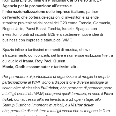
Romagna
Elly Schlein
e il Presidente
Carlo Ferro
di I
CE -
Agenzia per la promozione all'estero e
l'internazionalizzazione delle imprese italiane
, partner
dell’evento che porterà delegazioni di investitori e aziende
straniere provenienti dai paesi del G20 come Francia, Germania,
Regno Unito, Paesi Bassi, Turchia, Israele, Spagna, con
investitori pronti ad incontri B2B e a sostenere nuove idee di
business con imprese e startup del WMF.
Spazio infine a tantissimi momenti di musica, show e
intrattenimento con concerti, set live e numerose esibizioni
live
tra
cui quelle di
Irama
,
Roy Paci
,
Queen
Mania
,
Godblesscomputer
e tantissimi altri.
Per permettere ai partecipanti di organizzare al meglio la propria
partecipazione al WMF sono a disposizione diverse tipologie di
ticket: oltre al classico
Full ticket
, che permette di prendere parte
a tutti gli eventi del WMF, compresi quelli formativi, vi sono il
Fiera
ticket
, con accesso all’area fieristica, a 21 open stage, allo
Startup District e i momenti musicali, e il
Visitor ticket
,
che,
permette di assistere a tutti gli eventi che si tengono in fiera,