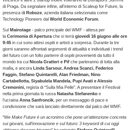
di Praga. Da segnalare infine, all'interno di Scaleup for Future, la
presenza d
i Roboze
, azienda italiana selezionata come
Technology Pioneers dal
World Economic Forum
.
Sul
Mainstage
- palco principale del WMF - attesa per
la
Cerimonia di Apertura
che si terrà
giovedì 16 giugno alle ore
9:45
in cui sono attesi ospiti e artisti a sorpresa. Durante la tre
giorni saranno affrontati argomenti di attualità e individuati i trend
del futuro con un folto
parterre
di ospiti provenienti da tutto il
mondo tra cui
Nicola Gratteri e Pif
che parleranno di lotta alla
mafia
,
e ancora
Linda Sarsour, Andrea Scanzi, Federico
Faggin, Stefano Quintarelli, Alan Friedman, Nino
Cartabellotta, Siyabulela Mandela, Pupi Avati e Alessio
Cremonini,
regista di “Sulla Mia Pelle”. A presentare il Festival
nella prima giornata la russa
Natasha Stefanenko
e
l’ucraina
Anna Sanfroncik
, per un messaggio di pace e
condivisione che sarà lanciato direttamente dal palco del WMF.
“W
e Make Future è un acronimo che pone un’attenzione concreta
sui giovani, sull’innovazione e sul futuro: 3 keyword di cui oggi
abbiamo davvero bisogno
” ha spiegato
Stefano Quintarelli
,