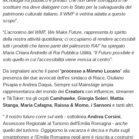
tecnologia fra pubblico e privato, che non deve sovrapporsi né
sostituire ma deve dialogare con lo Stato per la salvaguardia del
patrimonio culturale italiano. Il WMF è vetrina adatta a questo
scopo
”.
“
L’acronimo del WMF, We Make Future, rappresenta lo spirito
della nostra attività quotidiana; ci occupiamo di rendere accessibili
tutti i prodotti che fanno parte del palinsesto RAI” ha spiegato
Maria Chiara Andriello di Rai Pubblica Utilità. “Il Futuro possibile è
solo quello in cui l’accessibilità viene messa al centro”.
Da segnalare anche il panel “
processo a Mimmo Lucano
” alla
presenza dei due avvocati dell’ex sindaco di Riace, Giuliano
Pisapia e Andrea Daqua. Sempre sul Mainstage ampia
rappresentanza del mondo dei
Creators
con influencer, streamer
e TikToker: tra gli ospiti
Camihawke
,
Giorgia Soleri
,
Mattia
Stanga
,
Maria Cafagna
,
Raissa & Momo, i Sansoni
e tanti altri.
“
Il nostro futuro corre sul web
- sottolinea
Andrea Corsini
,
Assessore Regionale al Turismo dell’Emilia Romagna -
anche
quello del turismo. Oggigiorno la vacanza è decisa e fruita sugli
smartphones e l’Emilia Romagna negli anni è riuscita a costruirsi