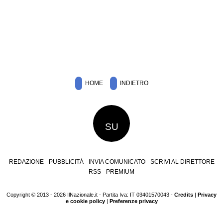
HOME
INDIETRO
SU
REDAZIONE
PUBBLICITÀ
INVIA COMUNICATO
SCRIVI AL DIRETTORE
RSS
PREMIUM
Copyright © 2013 - 2026 IlNazionale.it - Partita Iva: IT 03401570043 -
Credits
|
Privacy
e cookie policy
|
Preferenze privacy