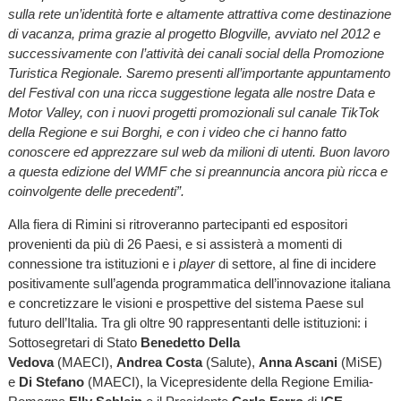
sulla rete un’identità forte e altamente attrattiva come destinazione
di vacanza, prima grazie al progetto Blogville, avviato nel 2012 e
successivamente con l’attività dei canali social della Promozione
Turistica Regionale. Saremo presenti all’importante appuntamento
del Festival con una ricca suggestione legata alle nostre Data e
Motor Valley, con i nuovi progetti promozionali sul canale TikTok
della Regione e sui Borghi, e con i video che ci hanno fatto
conoscere ed apprezzare sul web da milioni di utenti. Buon lavoro
a questa edizione del WMF che si preannuncia ancora più ricca e
coinvolgente delle precedenti”.
Alla fiera di Rimini si ritroveranno partecipanti ed espositori
provenienti da più di 26 Paesi, e si assisterà a momenti di
connessione tra istituzioni e i
player
di settore, al fine di incidere
positivamente sull’agenda programmatica dell’innovazione italiana
e concretizzare le visioni e prospettive del sistema Paese sul
futuro dell’Italia. Tra gli oltre 90 rappresentanti delle istituzioni: i
Sottosegretari di Stato
Benedetto Della
Vedova
(MAECI),
Andrea Costa
(Salute),
Anna Ascani
(MiSE)
e
Di Stefano
(MAECI), la Vicepresidente della Regione Emilia-