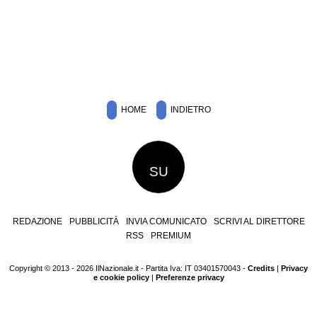
HOME
INDIETRO
SU
REDAZIONE
PUBBLICITÀ
INVIA COMUNICATO
SCRIVI AL DIRETTORE
RSS
PREMIUM
Copyright © 2013 - 2026 IlNazionale.it - Partita Iva: IT 03401570043 -
Credits
|
Privacy
e cookie policy
|
Preferenze privacy