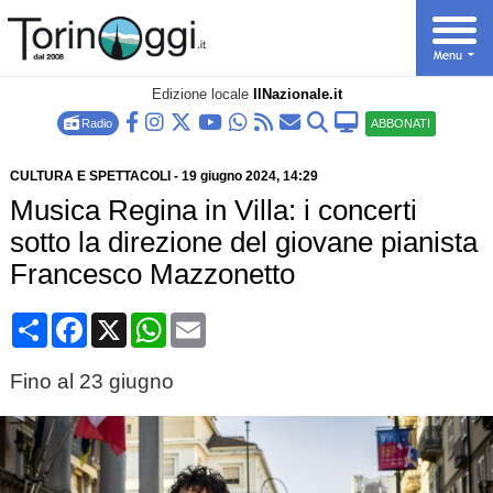
Edizione locale
IlNazionale.it
Radio
ABBONATI
CULTURA E SPETTACOLI
-
19 giugno 2024
, 14:29
Musica Regina in Villa: i concerti
sotto la direzione del giovane pianista
Francesco Mazzonetto
Condividi
Facebook
X
WhatsApp
Email
Fino al 23 giugno