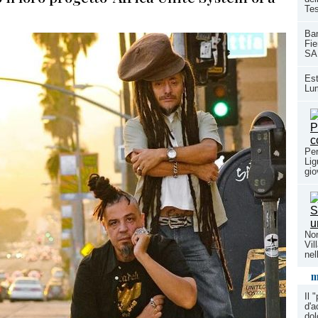
Te
Ban
Fie
SA
Est
Lum
Per
Lig
gio
Non
Vil
nel
m
Il 
d'a
dol