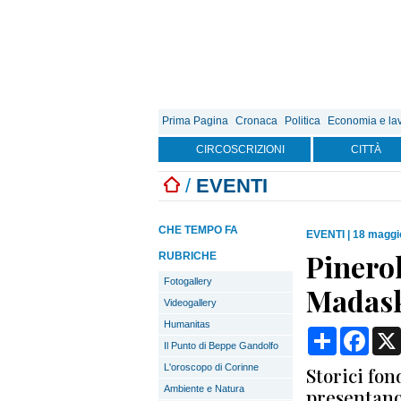
Prima Pagina
Cronaca
Politica
Economia e la
CIRCOSCRIZIONI
CITTÀ
/
EVENTI
CHE TEMPO FA
EVENTI
|
18 maggi
Pinero
RUBRICHE
Fotogallery
Madask
Videogallery
Humanitas
Condividi
Face
Il Punto di Beppe Gandolfo
L'oroscopo di Corinne
Storici fon
Ambiente e Natura
presentano 