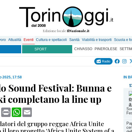
Edizione locale
IlNazionale.it
voro
Attualità
Eventi
Cultura e spettacoli
Sanità
Viabilità e trasporti
Scuola e f
CHIVASSO
PINEROLESE
SETTI
SPORT
Radio
o 2025, 17:58
IN B
lo Sound Festival: Bunna e
g
i completano la line up
Sve
book
X
Print
WhatsApp
Email
Fes
datori del gruppo reggae Africa Unite
Pap
cen
il loro progetto ‘Africa Unite System of a
del