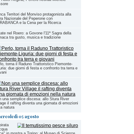
ssore
ca Territori del Monviso protagonista alla
ra Nazionale del Peperone con
RABANCA e la Cena per la Ricerca
ate nel Roero: a Govone l'11ª Sagra della
aca tra gusto, musica e tradizione
lo, torna il Raduno Trattoristico Piemonte-
uria: due giorni di festa e confronto tra terra e
vani
 una semplice discesa: allo Stura River
lage il rafting diventa una giornata di emozioni
la natura
ercoledì 05 agosto
"pirata
cqua
ce" in mostra a Torino: al Museo di Scienze