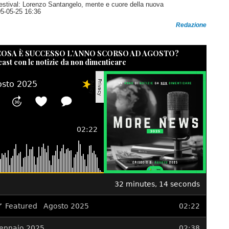
estival: Lorenzo Santangelo, mente e cuore della nuova
05-05-25 16:36
Redazione
 COSA È SUCCESSO L’ANNO SCORSO AD AGOSTO?
cast con le notizie da non dimenticare