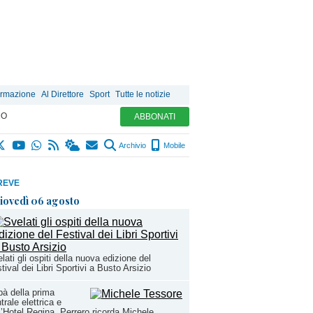
ormazione
Al Direttore
Sport
Tutte le notizie
MO
ABBONATI
Archivio
Mobile
REVE
iovedì 06 agosto
lati gli ospiti della nuova edizione del
tival dei Libri Sportivi a Busto Arsizio
à della prima
trale elettrica e
l’Hotel Regina, Perrero ricorda Michele