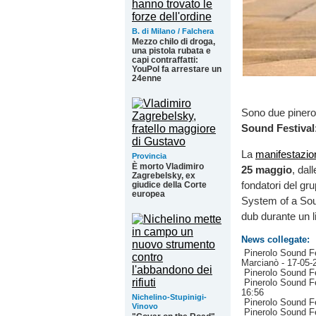
B. di Milano / Falchera
Mezzo chilo di droga,
una pistola rubata e
capi contraffatti:
YouPol fa arrestare un
24enne
Sono due pinerole
Sound Festival
La
manifestazio
Provincia
È morto Vladimiro
25 maggio
, dal
Zagrebelsky, ex
fondatori del gru
giudice della Corte
europea
System of a Soun
dub durante un l
News collegate:
Pinerolo Sound Fe
Marcianò
- 17-05-
Pinerolo Sound Fes
Pinerolo Sound Fe
16:56
Nichelino-Stupinigi-
Pinerolo Sound Fes
Vinovo
Pinerolo Sound Fes