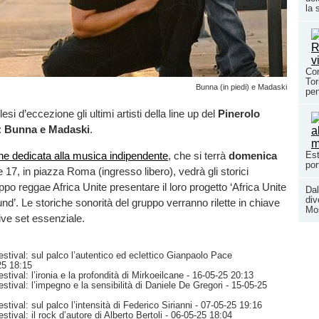
la 
Con
Tor
Bunna (in piedi) e Madaski
pen
si d’eccezione gli ultimi artisti della line up del
Pinerolo
:
Bunna e Madaski
.
Est
ne dedicata alla musica indipendente
, che si terrà
domenica
por
le 17, in piazza Roma (ingresso libero), vedrà gli storici
ppo reggae Africa Unite presentare il loro progetto ‘Africa Unite
Dal
div
d’. Le storiche sonorità del gruppo verranno rilette in chiave
Mos
ive set essenziale.
stival: sul palco l’autentico ed eclettico Gianpaolo Pace
25 18:15
tival: l’ironia e la profondità di Mirkoeilcane
- 16-05-25 20:13
stival: l’impegno e la sensibilità di Daniele De Gregori
- 15-05-25
tival: sul palco l’intensità di Federico Sirianni
- 07-05-25 19:16
tival: il rock d’autore di Alberto Bertoli
- 06-05-25 18:04