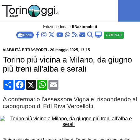
Edizione locale
IlNazionale.it
Radio
ABBONATI
VIABILITÀ E TRASPORTI
-
20 maggio 2025
, 13:15
Torino più vicina a Milano, da giugno
più treni all'alba e serali
Condividi
Facebook
X
WhatsApp
Email
A confermarlo l'assessore Vignale, rispondendo al
capogruppo di FdI Riva Vercellotti
Torino più vicina a Milano via binari. Dopo le sollecitazioni della