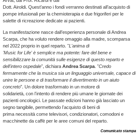
Arvat, dal Prof. Ricardi e dal
Dott. Airoldi. Quest’anno i fondi verranno destinati all’acquisto di
pompe infusionali per la chemioterapia e due frigoriferi per le
salette di ricreazione dedicate ai pazienti.
La manifestazione nasce dall’esperienza personale di Andrea
Scarpa, che ha voluto rendere omaggio alla madre, scomparsa
nel 2022 proprio in quel reparto. "
L'anima di
'Music for Life' è semplice ma potente: fare del bene e
sensibilizzare la comunità sulle esigenze di questo reparto e
dell'intero ospedale
", dichiara
Andrea Scarpa
. "
Credo
fermamente che la musica sia un linguaggio universale, capace di
unire le persone e di trasformare il divertimento in un aiuto
concreto
”. Un dolore trasformato in un motore di
solidarietà, con l'intento di rendere più umane le giornate dei
pazienti oncologici. Le passate edizioni hanno già lasciato un
segno tangibile, permettendo l'acquisto di beni di
prima necessità come televisori, condizionatori, comodoni e
macchinette da caffè per le aree comuni del reparto.
Comunicato stampa