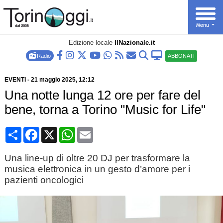
Edizione locale
IlNazionale.it
Radio
ABBONATI
EVENTI
-
21 maggio 2025
, 12:12
Una notte lunga 12 ore per fare del
bene, torna a Torino "Music for Life"
Condividi
Facebook
X
WhatsApp
Email
Una line-up di oltre 20 DJ per trasformare la
musica elettronica in un gesto d’amore per i
pazienti oncologici