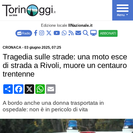
Edizione locale
IlNazionale.it
Radio
ABBONATI
CRONACA
-
03 giugno 2025
, 07:25
Tragedia sulle strade: una moto esce
di strada a Rivoli, muore un centauro
trentenne
Condividi
Facebook
X
WhatsApp
Email
A bordo anche una donna trasportata in
ospedale: non è in pericolo di vita