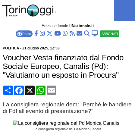
Edizione locale
IlNazionale.it
Radio
ABBONATI
POLITICA
-
21 giugno 2025
, 12:58
Voucher Vesta finanziato dal Fondo
Sociale Europeo, Canalis (Pd):
"Valutiamo un esposto in Procura"
Condividi
Facebook
X
WhatsApp
Email
La consigliera regionale dem: "Perché le bandiere
di FdI all'evento di presentazione?"
La consigliera regionale del Pd Monica Canalis