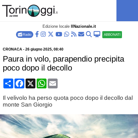
Edizione locale
IlNazionale.it
Radio
ABBONATI
CRONACA
-
26 giugno 2025
, 08:40
Paura in volo, parapendio precipita
poco dopo il decollo
Condividi
Facebook
X
WhatsApp
Email
Il velivolo ha perso quota poco dopo il decollo dal
monte San Giorgio