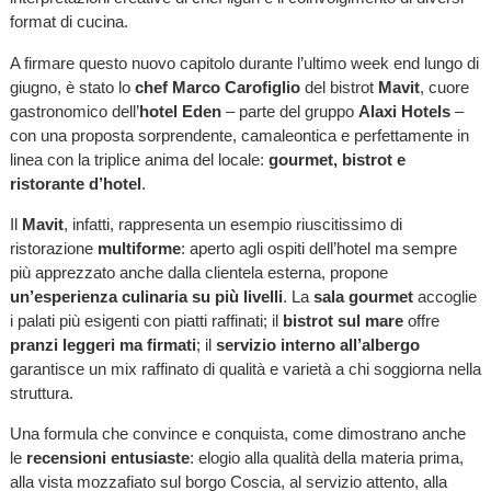
format di cucina.
A firmare questo nuovo capitolo durante l’ultimo week end lungo di
giugno, è stato lo
chef Marco Carofiglio
del bistrot
Mavit
, cuore
gastronomico dell’
hotel Eden
– parte del gruppo
Alaxi Hotels
–
con una proposta sorprendente, camaleontica e perfettamente in
linea con la triplice anima del locale:
gourmet, bistrot e
ristorante d’hotel
.
Il
Mavit
, infatti, rappresenta un esempio riuscitissimo di
ristorazione
multiforme
: aperto agli ospiti dell’hotel ma sempre
più apprezzato anche dalla clientela esterna, propone
un’esperienza culinaria su più livelli
. La
sala gourmet
accoglie
i palati più esigenti con piatti raffinati; il
bistrot sul mare
offre
pranzi leggeri ma firmati
; il
servizio interno all’albergo
garantisce un mix raffinato di qualità e varietà a chi soggiorna nella
struttura.
Una formula che convince e conquista, come dimostrano anche
le
recensioni entusiaste
: elogio alla qualità della materia prima,
alla vista mozzafiato sul borgo Coscia, al servizio attento, alla