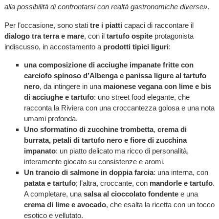
alla possibilità di confrontarsi con realtà gastronomiche diverse»
.
Per l’occasione, sono stati
tre i piatti
capaci di raccontare il
dialogo tra terra e mare
, con il
tartufo ospite
protagonista
indiscusso, in accostamento a
prodotti tipici liguri
:
una composizione di acciughe impanate fritte con
carciofo spinoso d’Albenga e panissa ligure al tartufo
nero
, da intingere in una
maionese vegana
con lime e bis
di acciughe e tartufo
: uno street food elegante, che
racconta la Riviera con una croccantezza golosa e una nota
umami profonda.
Uno sformatino di zucchine trombetta
,
crema di
burrata, petali di tartufo nero e fiore di zucchina
impanato
: un piatto delicato ma ricco di personalità,
interamente giocato su consistenze e aromi.
Un trancio di salmone in doppia farcia
: una interna, con
patata e tartufo
; l’altra, croccante, con
mandorle e tartufo
.
A completare, una
salsa al cioccolato fondente
e una
crema di lime e avocado
, che esalta la ricetta con un tocco
esotico e vellutato.