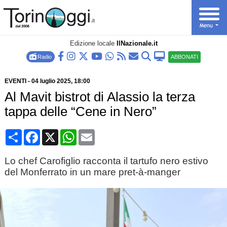
Edizione locale
IlNazionale.it
Radio
ABBONATI
EVENTI
-
04 luglio 2025
, 18:00
Al Mavit bistrot di Alassio la terza
tappa delle “Cene in Nero”
Condividi
Facebook
X
WhatsApp
Email
Lo chef Carofiglio racconta il tartufo nero estivo
del Monferrato in un mare pret-à-manger