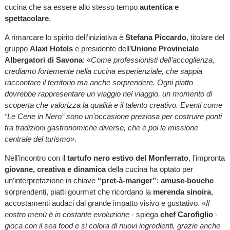
cucina che sa essere allo stesso tempo
autentica e
spettacolare
.
A rimarcare lo spirito dell’iniziativa è
Stefana Piccardo
, titolare del
gruppo
Alaxi Hotels
e presidente dell’
Unione Provinciale
Albergatori di Savona
: «
Come professionisti dell’accoglienza,
crediamo fortemente nella cucina esperienziale, che sappia
raccontare il territorio ma anche sorprendere. Ogni piatto
dovrebbe rappresentare un viaggio nel viaggio, un momento di
scoperta che valorizza la qualità e il talento creativo. Eventi come
“Le Cene in Nero” sono un’occasione preziosa per costruire ponti
tra tradizioni gastronomiche diverse, che è poi la missione
centrale del turismo»
.
Nell’incontro con il
tartufo nero estivo del Monferrato
, l’impronta
giovane,
creativa e dinamica
della cucina ha optato per
un’interpretazione in chiave
“pret-à-manger”
:
amuse-bouche
sorprendenti, piatti gourmet che ricordano la
merenda sinoira
,
accostamenti audaci dal grande impatto visivo e gustativo. «
Il
nostro menù è in costante evoluzione
- spiega
chef Carofiglio
-
gioca con il sea food e si colora di nuovi ingredienti, grazie anche