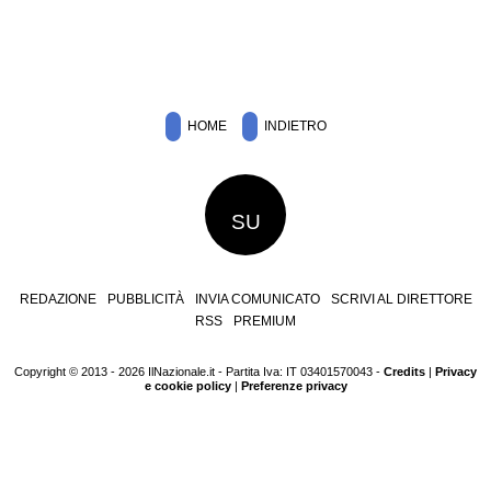
HOME
INDIETRO
SU
REDAZIONE
PUBBLICITÀ
INVIA COMUNICATO
SCRIVI AL DIRETTORE
RSS
PREMIUM
Copyright © 2013 - 2026 IlNazionale.it - Partita Iva: IT 03401570043 -
Credits
|
Privacy
e cookie policy
|
Preferenze privacy