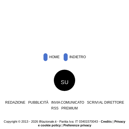
HOME
INDIETRO
SU
REDAZIONE
PUBBLICITÀ
INVIA COMUNICATO
SCRIVI AL DIRETTORE
RSS
PREMIUM
Copyright © 2013 - 2026 IlNazionale.it - Partita Iva: IT 03401570043 -
Credits
|
Privacy
e cookie policy
|
Preferenze privacy