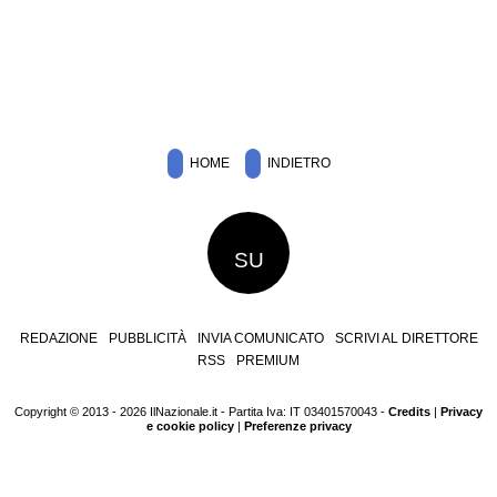
HOME
INDIETRO
SU
REDAZIONE
PUBBLICITÀ
INVIA COMUNICATO
SCRIVI AL DIRETTORE
RSS
PREMIUM
Copyright © 2013 - 2026 IlNazionale.it - Partita Iva: IT 03401570043 -
Credits
|
Privacy
e cookie policy
|
Preferenze privacy