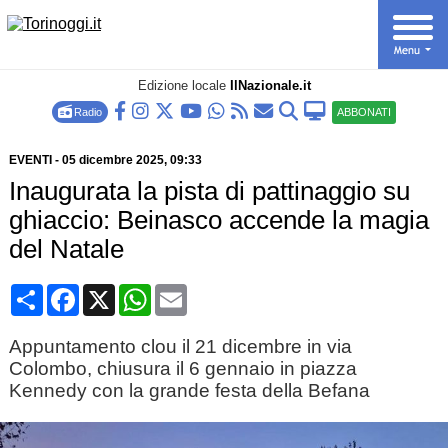
Edizione locale
IlNazionale.it
Radio
ABBONATI
EVENTI
-
05 dicembre 2025
, 09:33
Inaugurata la pista di pattinaggio su
ghiaccio: Beinasco accende la magia
del Natale
Condividi
Facebook
X
WhatsApp
Email
Appuntamento clou il 21 dicembre in via
Colombo, chiusura il 6 gennaio in piazza
Kennedy con la grande festa della Befana