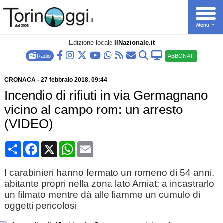
Edizione locale
IlNazionale.it
Radio
ABBONATI
CRONACA
-
27 febbraio 2018
, 09:44
Incendio di rifiuti in via Germagnano
vicino al campo rom: un arresto
(VIDEO)
Condividi
Facebook
X
WhatsApp
Email
I carabinieri hanno fermato un romeno di 54 anni,
abitante propri nella zona lato Amiat: a incastrarlo
un filmato mentre dà alle fiamme un cumulo di
oggetti pericolosi