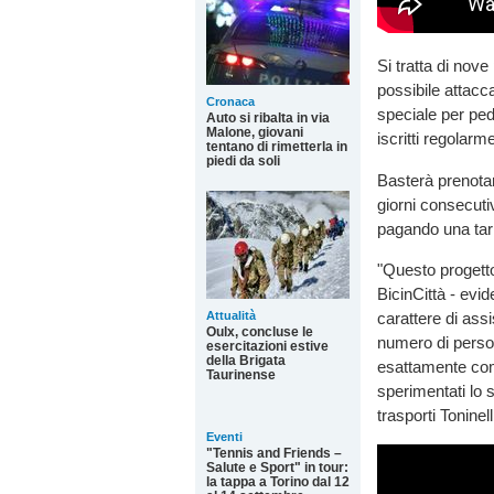
Si tratta di nove
possibile attacc
Cronaca
speciale per peda
Auto si ribalta in via
Malone, giovani
iscritti regolarm
tentano di rimetterla in
piedi da soli
Basterà prenotar
giorni consecuti
pagando una tari
"Questo progetto
BicinCittà - evi
carattere di assi
Attualità
Oulx, concluse le
numero di persone
esercitazioni estive
della Brigata
esattamente come t
Taurinense
sperimentati lo 
trasporti Toninel
Eventi
"Tennis and Friends –
Salute e Sport" in tour:
la tappa a Torino dal 12