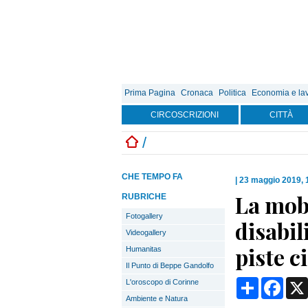
Prima Pagina
Cronaca
Politica
Economia e la
CIRCOSCRIZIONI
CITTÀ
/
CHE TEMPO FA
|
23 maggio 2019, 
La mobi
RUBRICHE
Fotogallery
disabil
Videogallery
piste c
Humanitas
Il Punto di Beppe Gandolfo
Condividi
Face
L'oroscopo di Corinne
Ambiente e Natura