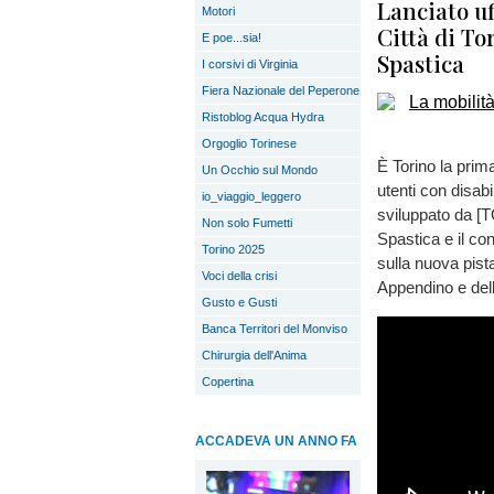
Lanciato uf
Motori
Città di To
E poe...sia!
Spastica
I corsivi di Virginia
Fiera Nazionale del Peperone
Ristoblog Acqua Hydra
Orgoglio Torinese
È Torino la prima
Un Occhio sul Mondo
utenti con disab
io_viaggio_leggero
sviluppato da [TO
Non solo Fumetti
Spastica e il co
Torino 2025
sulla nuova pist
Voci della crisi
Appendino e dell
Gusto e Gusti
Banca Territori del Monviso
Chirurgia dell'Anima
Copertina
ACCADEVA UN ANNO FA