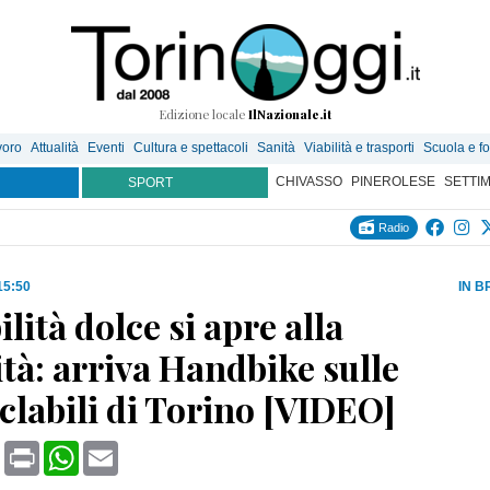
Edizione locale
IlNazionale.it
voro
Attualità
Eventi
Cultura e spettacoli
Sanità
Viabilità e trasporti
Scuola e f
CHIVASSO
PINEROLESE
SETTI
SPORT
Radio
15:50
IN B
lità dolce si apre alla
ità: arriva Handbike sulle
iclabili di Torino [VIDEO]
book
X
Print
WhatsApp
Email