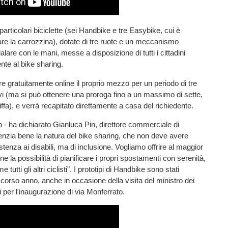
 particolari biciclette (sei Handbike e tre Easybike, cui è
are la carrozzina), dotate di tre ruote e un meccanismo
lare con le mani, messe a disposizione di tutti i cittadini
ente al bike sharing.
e gratuitamente online il proprio mezzo per un periodo di tre
vi (ma si può ottenere una proroga fino a un massimo di sette,
ffa), e verrà recapitato direttamente a casa del richiedente.
 - ha dichiarato Gianluca Pin, direttore commerciale di
denzia bene la natura del bike sharing, che non deve avere
stenza ai disabili, ma di inclusione. Vogliamo offrire al maggior
 la possibilità di pianificare i propri spostamenti con serenità,
utti gli altri ciclisti". I prototipi di Handbike sono stati
scorso anno, anche in occasione della visita del ministro dei
li per l'inaugurazione di via Monferrato.