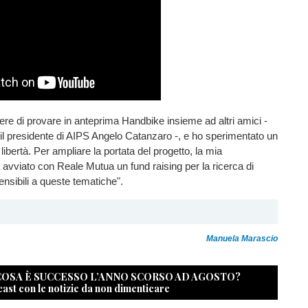
cere di provare in anteprima Handbike insieme ad altri amici -
l presidente di AIPS Angelo Catanzaro -, e ho sperimentato un
ibertà. Per ampliare la portata del progetto, la mia
avviato con Reale Mutua un fund raising per la ricerca di
nsibili a queste tematiche".
Manuela Marascio
 COSA È SUCCESSO L’ANNO SCORSO AD AGOSTO?
cast con le notizie da non dimenticare