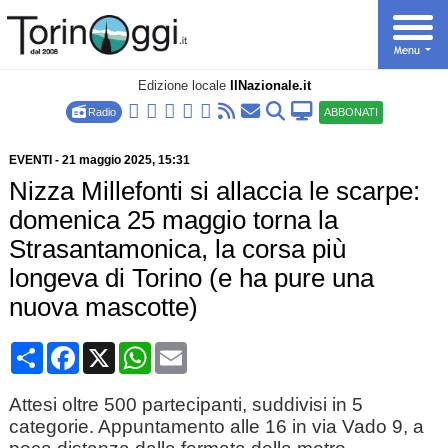
Edizione locale
IlNazionale.it
Radio
ABBONATI
EVENTI
-
21 maggio 2025
, 15:31
Nizza Millefonti si allaccia le scarpe:
domenica 25 maggio torna la
Strasantamonica, la corsa più
longeva di Torino (e ha pure una
nuova mascotte)
Condividi
Facebook
X
WhatsApp
Email
Attesi oltre 500 partecipanti, suddivisi in 5
categorie. Appuntamento alle 16 in via Vado 9, a