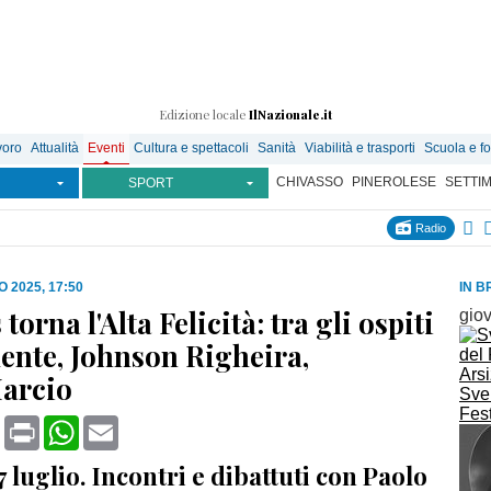
Edizione locale
IlNazionale.it
voro
Attualità
Eventi
Cultura e spettacoli
Sanità
Viabilità e trasporti
Scuola e f
CHIVASSO
PINEROLESE
SETTI
SPORT
Radio
O 2025, 17:50
IN B
torna l'Alta Felicità: tra gli ospiti
gio
nte, Johnson Righeira,
arcio
Svel
Fest
book
X
Print
WhatsApp
Email
27 luglio. Incontri e dibattuti con Paolo