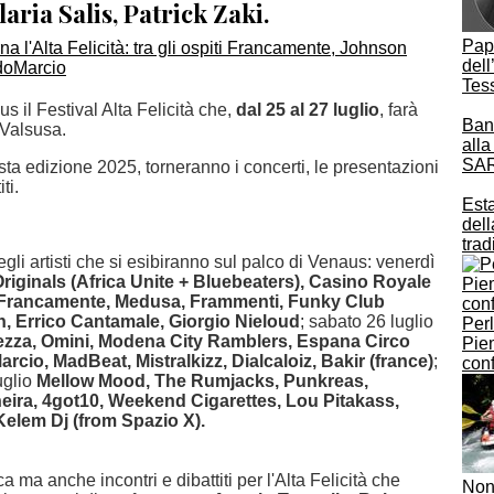
laria Salis, Patrick Zaki.
Papà
dell
Tes
s il Festival Alta Felicità che,
dal 25 al 27 luglio
, farà
Banc
a Valsusa.
all
SAR
ta edizione 2025, torneranno i concerti, le presentazioni
iti.
Est
del
trad
egli artisti che si esibiranno sul palco di Venaus: venerdì
riginals (Africa Unite + Bluebeaters), Casino Royale
 Francamente, Medusa, Frammenti, Funky Club
n, Errico Cantamale, Giorgio Nieloud
; sabato 26 luglio
Perl
zza, Omini, Modena City Ramblers, Espana Circo
Piem
cio, MadBeat, Mistralkizz, Dialcaloiz, Bakir (france)
;
conf
uglio
Mellow Mood, The Rumjacks, Punkreas,
ira, 4got10, Weekend Cigarettes, Lou Pitakass,
 Kelem Dj (from Spazio X).
 ma anche incontri e dibattiti per l'Alta Felicità che
Non