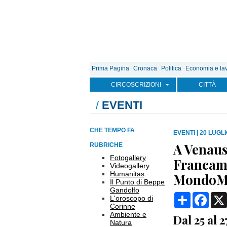
Prima Pagina
Cronaca
Politica
Economia e la
CIRCOSCRIZIONI
CITTÀ
/
EVENTI
CHE TEMPO FA
EVENTI
|
20 LUGLI
A Venaus 
RUBRICHE
Fotogallery
Francame
Videogallery
Humanitas
MondoM
Il Punto di Beppe
Gandolfo
Condividi
Face
L'oroscopo di
Corinne
Ambiente e
Dal 25 al 
Natura