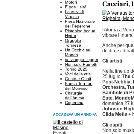
Cacciari, I
Motori
E poe...sia!
I corsivi di
Virginia
Fiera Nazionale
del Peperone
Ritorna a Venau
Ristoblog Acqua
vibrare l’inter
Hydra
Orgoglio
Torinese
Anche per ques
Un Occhio sul
di libri e i dibatt
Mondo
io_viaggio_leggero
Gli artisti
Non solo Fumetti
Torino 2025
Nella line up d
Voci della crisi
25 luglio
The O
Gusto e Gusti
Post-Nebbia,
Banca Territori
Orchestra, Tu
del Monviso
Bambole di Pe
Chirurgia
dell'Anima
Este, MondoMar
Copertina
domenica 27 l
Johnson Righe
Clida Metis +
ACCADEVA UN ANNO FA
Gli ospiti
Non solo musica
Eventi