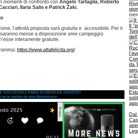
ltri momenti di confronto con
Angelo Tartaglia, Roberto
Rive
acciari, Ilaria Salis e Patrick Zaki.
gior
mer
to
Il "
one, l'attività proposta sarà gratuita e accessibile. Per il
Tori
 saranno messe a disposizione aree campeggio
dell
h’esse interamente gratuite.
ogramma:
https://www.altafelicita.org/
Con
da T
sen
Esta
A È SUCCESSO L’ANNO SCORSO AD AGOSTO?
 con le notizie da non dimenticare
soli
ago
Dal
Cas
aper
Legg