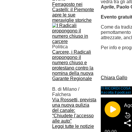
vedrà tra gli a
Ferragosto nei
Aprile, Paolo C
Castelli: il Piemonte
apre le sue
Evento gratui
meraviglie storiche
Come da tradizi
pernottamento
attrezzate, anc
Politica
Per info e pr
Carcere, i Radicali
propongono il
numero chiuso e
protestano contro la
nomina della nuova
Chiara Gallo
Garante Regionale
TI RICORDI COS
B. di Milano /
Ascolta il podcast
Falchera
Via Rossetti, prevista
una nuova pulizia
del canale:
“Chiudete l’accesso
alle auto”
Leggi tutte le notizie