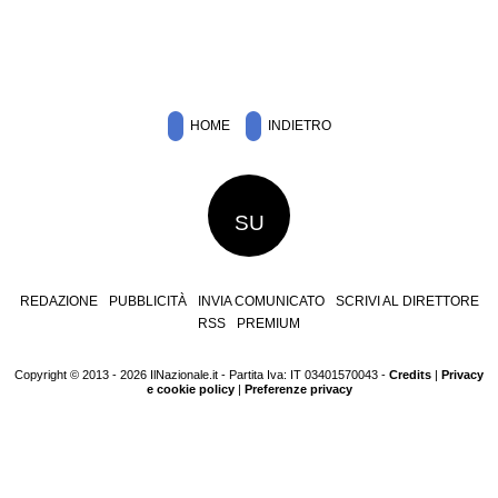
HOME
INDIETRO
SU
REDAZIONE
PUBBLICITÀ
INVIA COMUNICATO
SCRIVI AL DIRETTORE
RSS
PREMIUM
Copyright © 2013 - 2026 IlNazionale.it - Partita Iva: IT 03401570043 -
Credits
|
Privacy
e cookie policy
|
Preferenze privacy