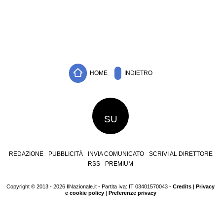
HOME
INDIETRO
SU
REDAZIONE
PUBBLICITÀ
INVIA COMUNICATO
SCRIVI AL DIRETTORE
RSS
PREMIUM
Copyright © 2013 - 2026 IlNazionale.it - Partita Iva: IT 03401570043 -
Credits
|
Privacy
e cookie policy
|
Preferenze privacy