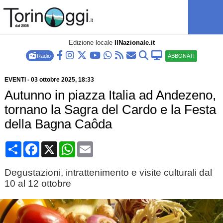
Edizione locale
IlNazionale.it
Radio
ABBONATI
EVENTI
-
03 ottobre 2025
, 18:33
Autunno in piazza Italia ad Andezeno,
tornano la Sagra del Cardo e la Festa
della Bagna Caôda
Condividi
Facebook
X
WhatsApp
Email
Degustazioni, intrattenimento e visite culturali dal
10 al 12 ottobre