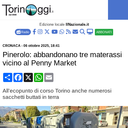
Edizione locale
IlNazionale.it
Radio
ABBONATI
CRONACA
-
06 ottobre 2025
, 18:41
Pinerolo: abbandonano tre materassi
vicino al Penny Market
Condividi
Facebook
X
WhatsApp
Email
All’ecopunto di corso Torino anche numerosi
sacchetti buttati in terra