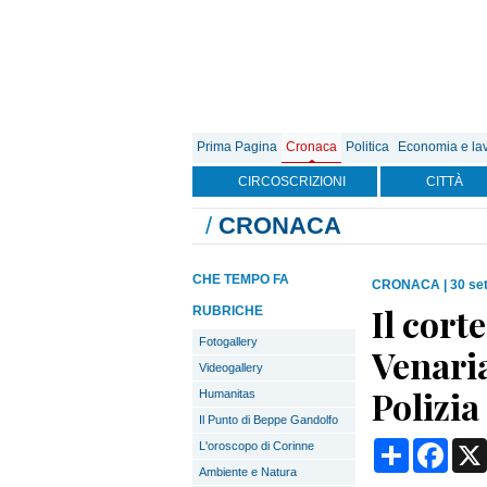
Prima Pagina
Cronaca
Politica
Economia e la
CIRCOSCRIZIONI
CITTÀ
/
CRONACA
CHE TEMPO FA
CRONACA
|
30 se
Il cort
RUBRICHE
Fotogallery
Venaria
Videogallery
Polizi
Humanitas
Il Punto di Beppe Gandolfo
Condividi
Face
L'oroscopo di Corinne
Ambiente e Natura