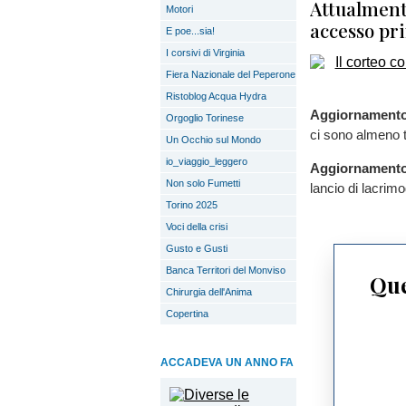
Attualment
Motori
accesso pri
E poe...sia!
I corsivi di Virginia
Fiera Nazionale del Peperone
Ristoblog Acqua Hydra
Aggiornamento 
Orgoglio Torinese
ci sono almeno tr
Un Occhio sul Mondo
io_viaggio_leggero
Aggiornamento 
Non solo Fumetti
lancio di lacrim
Torino 2025
Voci della crisi
Gusto e Gusti
Banca Territori del Monviso
Que
Chirurgia dell'Anima
Copertina
ACCADEVA UN ANNO FA