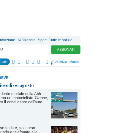
ormazione
Al Direttore
Sport
Tutte le notizie
MO
ABBONATI
Radio
Archivio
Mobile
REVE
iovedì 06 agosto
idente mortale sulla A55:
tima un motociclista 74enne,
ito il conducente dell'auto
se sedate, soccorso
itario e telefonate alla