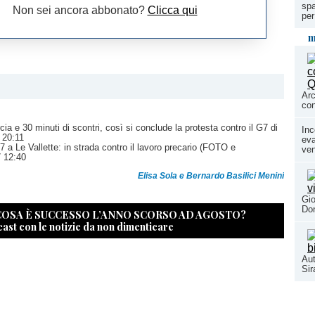
spa
Non sei ancora abbonato?
Clicca qui
per
m
Arc
con
ia e 30 minuti di scontri, così si conclude la protesta contro il G7 di
Inc
 20:11
eva
7 a Le Vallette: in strada contro il lavoro precario (FOTO e
ven
7 12:40
Elisa Sola e Bernardo Basilici Menini
Gio
Don
 COSA È SUCCESSO L’ANNO SCORSO AD AGOSTO?
cast con le notizie da non dimenticare
Aut
Si