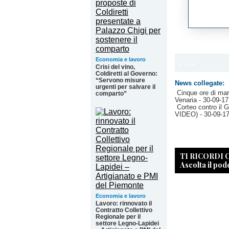
Economia e lavoro
Crisi del vino,
Coldiretti al Governo:
“Servono misure
News collegate:
urgenti per salvare il
Cinque ore di marc
comparto”
Venaria
- 30-09-17
Corteo contro il G
VIDEO)
- 30-09-1
TI RICORDI
Ascolta il pod
Economia e lavoro
Lavoro: rinnovato il
Contratto Collettivo
Regionale per il
settore Legno-Lapidei