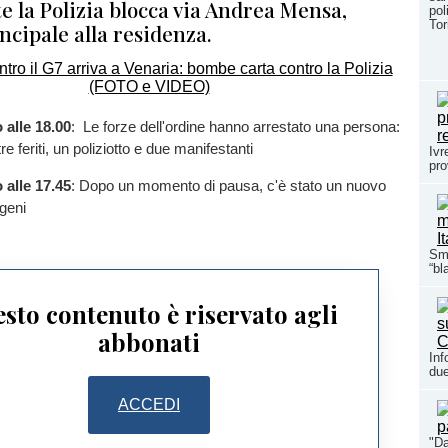
e la Polizia blocca via Andrea Mensa,
pol
To
ncipale alla residenza.
alle 18.00
: Le forze dell'ordine hanno arrestato una persona:
e feriti, un poliziotto e due manifestanti
Ivr
pro
alle 17.45
: Dopo un momento di pausa, c'è stato un nuovo
ogeni
Sma
“bl
sto contenuto è riservato agli
abbonati
Inf
due
ACCEDI
"Da