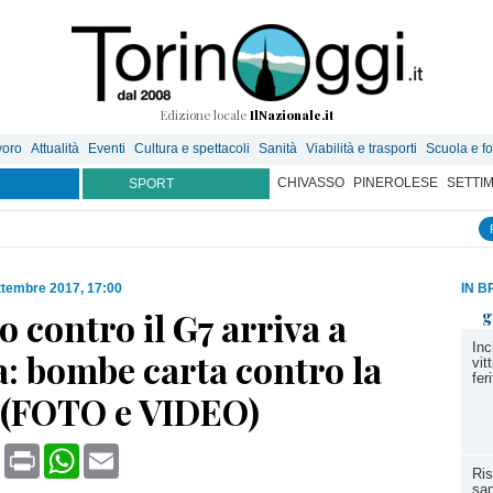
Edizione locale
IlNazionale.it
voro
Attualità
Eventi
Cultura e spettacoli
Sanità
Viabilità e trasporti
Scuola e f
CHIVASSO
PINEROLESE
SETTI
SPORT
ttembre 2017, 17:00
IN B
eo contro il G7 arriva a
g
Inc
: bombe carta contro la
vit
fer
a (FOTO e VIDEO)
book
X
Print
WhatsApp
Email
Ris
san