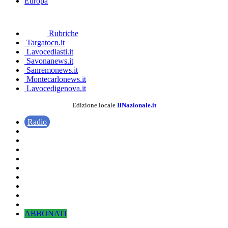
Europa
Rubriche
Targatocn.it
Lavocediasti.it
Savonanews.it
Sanremonews.it
Montecarlonews.it
Lavocedigenova.it
Edizione locale
IlNazionale.it
Radio
ABBONATI