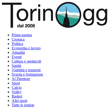
Prima pagina
Cronaca
Politica
Economia e lavoro
Attualità
Eventi
Cultura e spettacoli
Sanità
Viabilità e trasporti
Scuola e formazione
Al Direttore
Sport
Calcio
Volley
Basket
Altri sport
Tutte le notizie