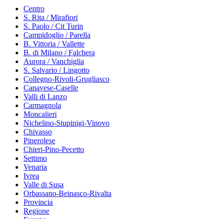
Centro
S. Rita / Mirafiori
S. Paolo / Cit Turin
Campidoglio / Parella
B. Vittoria / Vallette
B. di Milano / Falchera
Aurora / Vanchiglia
S. Salvario / Lingotto
Collegno-Rivoli-Grugliasco
Canavese-Caselle
Valli di Lanzo
Carmagnola
Moncalieri
Nichelino-Stupinigi-Vinovo
Chivasso
Pinerolese
Chieri-Pino-Pecetto
Settimo
Venaria
Ivrea
Valle di Susa
Orbassano-Beinasco-Rivalta
Provincia
Regione