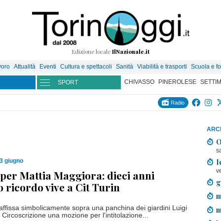
Edizione locale
IlNazionale.it
voro
Attualità
Eventi
Cultura e spettacoli
Sanità
Viabilità e trasporti
Scuola e f
CHIVASSO
PINEROLESE
SETTI
SPORT
Radio
ARCH
O
s
I
3 giugno
v
per Mattia Maggiora: dieci anni
g
o ricordo vive a Cit Turin
m
 affissa simbolicamente sopra una panchina dei giardini Luigi
m
n Circoscrizione una mozione per l'intitolazione...