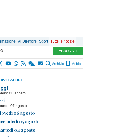
ormazione
Al Direttore
Sport
Tutte le notizie
MO
ABBONATI
Archivio
Mobile
IVIO 24 ORE
ggi
abato 08 agosto
eri
enerdì 07 agosto
iovedì 06 agosto
ercoledì 05 agosto
artedì 04 agosto