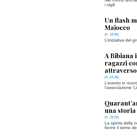
Nel mirino anche 
i vigili
Un flash m
Maiocco
(h. 18:46)
L’iniziativa del 
A Bibiana 
ragazzi co
attraverso
(h. 18:36)
L’evento in rico
l’associazione ‘L
Quarant’an
una storia
(h. 18:29)
La spinta della 
fiorire il seme d