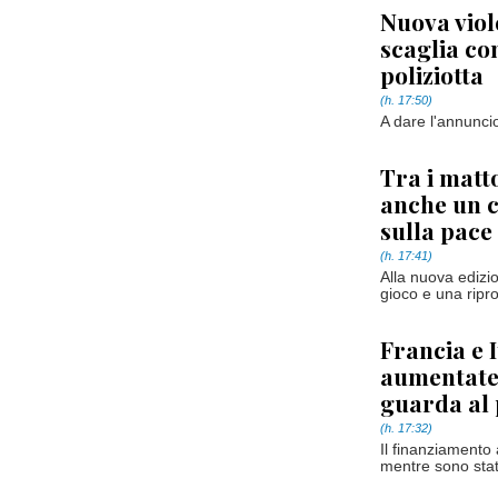
Nuova viol
scaglia co
poliziotta
(h. 17:50)
A dare l'annunci
Tra i matt
anche un c
sulla pace
(h. 17:41)
Alla nuova edizi
gioco e una ripr
Francia e I
aumentate 
guarda al 
(h. 17:32)
Il finanziamento
mentre sono stati