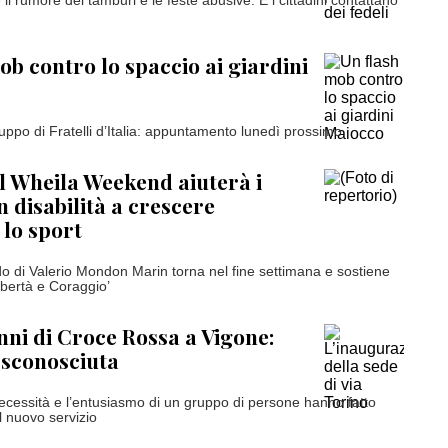
il rumore dei tamburi e le feste abusive. E i cittadini contattano
ob contro lo spaccio ai giardini
gruppo di Fratelli d’Italia: appuntamento lunedì prossimo
il Wheila Weekend aiuterà i
n disabilità a crescere
 lo sport
rdo di Valerio Mondon Marin torna nel fine settimana e sostiene
ibertà e Coraggio’
ni di Croce Rossa a Vigone:
 sconosciuta
necessità e l’entusiasmo di un gruppo di persone hanno fatto
el nuovo servizio