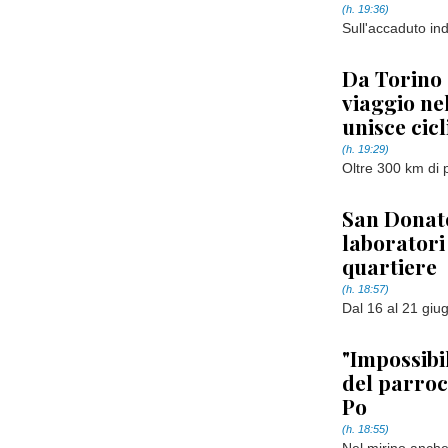
(h. 19:36)
Sull'accaduto ind
Da Torino 
viaggio ne
unisce cicl
(h. 19:29)
Oltre 300 km di 
San Donato
laboratori 
quartiere
(h. 18:57)
Dal 16 al 21 giu
"Impossibil
del parroco
Po
(h. 18:55)