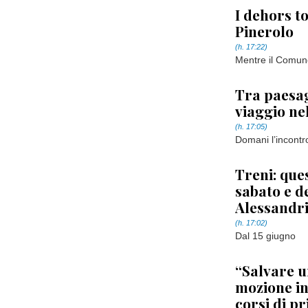
I dehors to
Pinerolo
(h. 17:22)
Mentre il Comun
Tra paesag
viaggio n
(h. 17:05)
Domani l’incontr
Treni: ques
sabato e d
Alessandri
(h. 17:02)
Dal 15 giugno
“Salvare u
mozione in
corsi di p