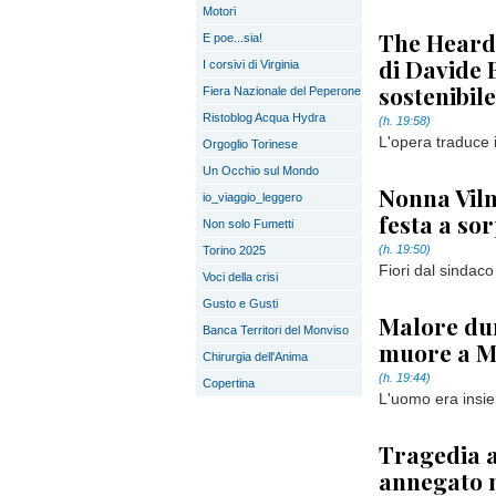
Motori
The Heard 
E poe...sia!
di Davide 
I corsivi di Virginia
sostenibil
Fiera Nazionale del Peperone
Ristoblog Acqua Hydra
(h. 19:58)
L'opera traduce i
Orgoglio Torinese
Un Occhio sul Mondo
Nonna Vilm
io_viaggio_leggero
festa a sor
Non solo Fumetti
(h. 19:50)
Torino 2025
Fiori dal sindaco
Voci della crisi
Gusto e Gusti
Malore du
Banca Territori del Monviso
muore a M
Chirurgia dell'Anima
(h. 19:44)
Copertina
L'uomo era insie
Tragedia 
annegato 