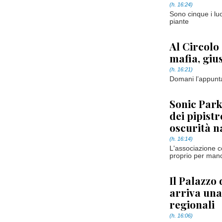
(h. 16:24)
Sono cinque i luo
piante
Al Circolo 
mafia, giu
(h. 16:21)
Domani l’appunt
Sonic Park
dei pipistr
oscurità n
(h. 16:14)
L'associazione co
proprio per manca
Il Palazzo 
arriva una
regionali
(h. 16:06)