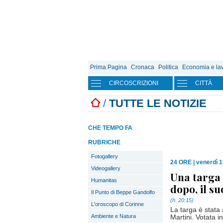
Prima Pagina
Cronaca
Politica
Economia e la
CIRCOSCRIZIONI
CITTÀ
/
TUTTE LE NOTIZIE
CHE TEMPO FA
RUBRICHE
Fotogallery
24 ORE
|
venerdì 1
Videogallery
Una targa 
Humanitas
dopo, il su
Il Punto di Beppe Gandolfo
(h. 20:15)
L'oroscopo di Corinne
La targa è stata
Ambiente e Natura
Martini. Votata i