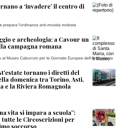
rnano a ‘invadere’ il centro di
e prepara l’ordinanza anti-movida molesta
gio e archeologia: a Cavour un
ella campagna romana
o al Museo Caburrum per le Giornate Europee dell’Archeologia
t'estate tornano i diretti del
ella domenica tra Torino, Asti,
a e la Riviera Romagnola
na vita si impara a scuola”:
 tutte le Circoscrizioni per
rimo soccorso