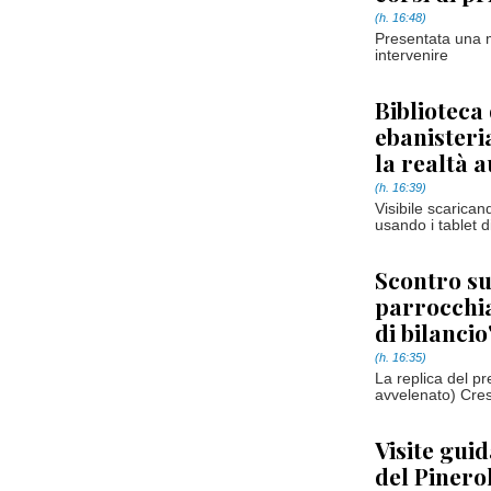
(h. 16:48)
Presentata una m
intervenire
Biblioteca 
ebanisteria
la realtà 
(h. 16:39)
Visibile scaric
usando i tablet di
Scontro su
parrocchia
di bilancio
(h. 16:35)
La replica del pr
avvelenato) Cre
Visite guid
del Pinero